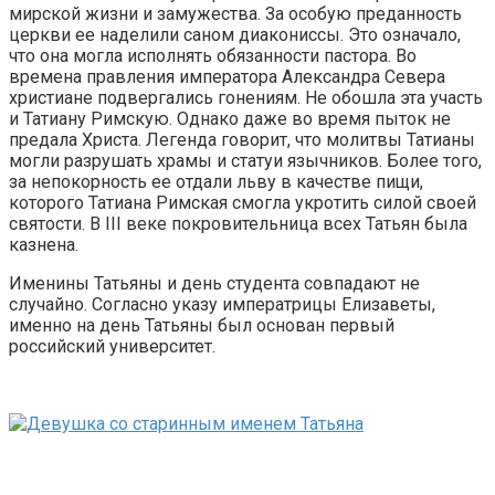
мирской жизни и замужества. За особую преданность
церкви ее наделили саном диакониссы. Это означало,
что она могла исполнять обязанности пастора. Во
времена правления императора Александра Севера
христиане подвергались гонениям. Не обошла эта участь
и Татиану Римскую. Однако даже во время пыток не
предала Христа. Легенда говорит, что молитвы Татианы
могли разрушать храмы и статуи язычников. Более того,
за непокорность ее отдали льву в качестве пищи,
которого Татиана Римская смогла укротить силой своей
святости. В III веке покровительница всех Татьян была
казнена.
Именины Татьяны и день студента совпадают не
случайно. Согласно указу императрицы Елизаветы,
именно на день Татьяны был основан первый
российский университет.