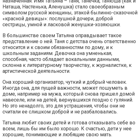
назначенная. Имя Татьяна – Таня, Танечка, Танюша (как и
Наташа, Настенька, Аленушка) стало своеобразным
символом русской женщины, этакой былинно-сказочной
«красной девицы»: послушной дочери, доброй
сестрицы, умной и ласковой женушки-хозяюшки.
В большинстве своем Татьяна оправдывает такое
представление о ней. Таня с детства очень ответственно
относится и к своим обязанностям по дому, и к
школьным заданиям. Девочка она умненькая,
способная, часто обладает вокальными данными,
склонна к литературному творчеству, к журналистке, к
артистической деятельности.
Она хороший организатор, чуткий и добрый человек.
Иногда она, для пущей важности, может пошуметь в
доме, например на мужа, который снова пришел домой
навеселе, или на детей, вернувшихся поздно с гуляний.
Но это ненадолго, это для устрашения, чтобы они не
считали ее слишком доброй и не разбаловались.
Татьяна любит своих детей и готова отказывать себе во
всем, лишь бы им было хорошо. К счастью, дети у нее
хорошие, понимающие и любящие свою мать.