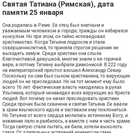
Святая Татиана (Римская), дата
памяти 25 января
Она родилась в Риме. Ее отец был знатным и
уважаемым человеком в городе, трижды он избирался
консулом. Но при этом, он тайно исповедовал
христианство. Когда Татьяна подросла и стала
совершеннолетней, то приняла строгое решение не
выходить замуж. Среди христиан она слыла
благочестивой девушкой, многие знали о ее горячей
вере, а потому Татиану выбрали диаконисой. В 222 году
на императорский престол взошел Александр Север.
Поскольку он сам был сыном христианина, то верующих
людей он не преследовал. Но на тот момент ему было
всего 16 лет. Фактическая власть находилась в руках
Ульпиана, который ненавидел всех верующих во Христа
людей. Вот почему он начал преследовать христиан.
Среди прочих была схвачена и святая Татьяна. Ее ввели
в храм языческого идола и заставили ему поклониться.
Но Татьяна от всего сердца молилась истинному Богу, и
изваяние пало и разбилось, а вместе с ним и часть храма.
Тогда святую стали пытать, ее били, хотели выколоть
глаза. От длительных истязаний изнемогли сами