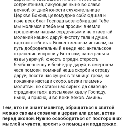
сопричтенная, ликующая ныне во славе
вечной, от дней юности служительнице
Церкве Божия, целомудрие соблюдшая и
паче всех благ Господа возлюбившая! Тебе
мы молимся и тебе мы просим: внемли
прошениям нашим сердечным и не отвергай
молений наших, даруй чистоту тела и души,
вдохни любовь к Божественным истинам, на
путь добродетельный введи нас, ангельское
охранение испроси у Бога нам, наша раны и
язвы уврачуй, юность огради, старость
безболезненну и безбедну даруй, в смертнем
часе помози, поминай наша скорби и отраду
даруй, посети нас сущих в темнице греха, на
покаяние настави скоро, возжи пламень
молитвы, не остави нас сирых, да славяще
страдания твоя, возсылаем хвалу Господу,
ныне, и присно, и во веки веков. Аминь».
Тем, кто не знает молитву, обращаться к святой
можно своими словами в церкви или дома, встав
перед иконой. Нужно освободиться от посторонних
мыслей и чувств, просить о помощи и поддержке.