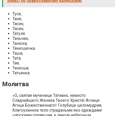
Анны) по православному календарю
Туся;
Таня;
Тасик;
Тасик;
Татуля.
Таньчик;
Танюха;
Танюшечка.
Таша;
Тата;
Тая;
Танюша;
Татьянка.
Молитва
«О, святая мученице Татиано, невесто
Сладчайшего Жениха Твоего Христа! Агнице
Агнца Божественнаго! Голубице целомудрия,
благоуханное тело страданьми яко одеждами
царскими одеявшая, к ликом небесным