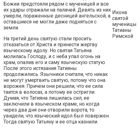
Божии предстояли рядом с мученицей и все
их удары отражали на палачей. Девять из них
Икона
умерли, пораженные десницей ангельской, а
святой
оставшиеся не могли даже подняться с
мученицы
земли.
Татианы
Римской
На третий день святую стали просить
отказаться от Христа и принести жертву
языческому идолу. Но святая Татьяна
молилась Господу, и с неба упал огонь на
храм, опалив его и саму языческую статую.
После этого истязания Татияны
продолжились. Язычники считали, что никак
не могут умертвить святую, потому что она
ворожея. Причем они решили, что ее сила
таится в волосах, а потому ее остригли.
Думая, что Татияна лишилась сил, ее
заключили в языческом храме, но когда
через два дня они отворили ворота, то
увидели, что языческий идол был повержен.
Тогда святую Татьяну и ее отца казнили.