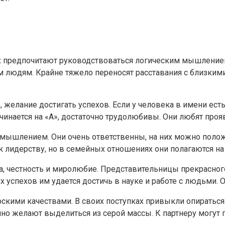
ах предпочитают руководствоваться логическим мышлением
м людям. Крайне тяжело переносят расставания с близки
, желание достигать успехов. Если у человека в имени есть
инается на «А», достаточно трудолюбивы. Они любят прояв
мышлением. Они очень ответственны, на них можно положи
к лидерству, но в семейных отношениях они полагаются на 
та, честность и миролюбие. Представительницы прекрасно
 успехов им удается достичь в науке и работе с людьми. 
рскими качествами. В своих поступках привыкли опиратьс
но желают выделиться из серой массы. К партнеру могут