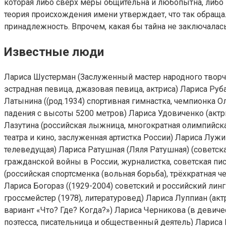
которая либо сверх меры общительна и любопытна, либо
теория происхождения имени утверждает, что так обращ
принадлежность. Впрочем, какая бы тайна не заключалась
Известные люди
Лариса Шустерман (Заслуженный мастер народного творчес
эстрадная певица, джазовая певица, актриса) Лариса Руба
Латынина ((род.1934) спортивная гимнастка, чемпионка 
падения с высоты 5200 метров) Лариса Удовиченко (актрис
Лазутина (российская лыжница, многократная олимпийска
театра и кино, заслуженная артистка России) Лариса Лужи
телеведущая) Лариса Ратушная (Ляля Ратушная) (советск
гражданской войны в России, журналистка, советская писа
(российская спортсменка (вольная борьба), трёхкратная 
Лариса Богораз ((1929-2004) советский и российский линг
гроссмейстер (1978), литературовед) Лариса Луппиан (акт
вариант «Что? Где? Когда?») Лариса Черникова (в девич
поэтесса, писательница и общественный деятель) Лариса