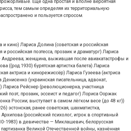
прожорливые. Еще одна простая и вполне вероятная
рисса, тем самым определяя их территориальную
распространено и пользуется спросом.
 и кино) Лариса Долина (советская и российская
я и российская поэтесса, прозаик и драматург) Лариса
я — Андреева; женщина, выжившая после авиакатастрофы и
ва ((род.1930) бурятская артистка балета) Лариса
ая актриса и кинорежиссёр) Лариса Гузеева (актриса
са Денисенко (украинская писательница, адвокат,
)) Лариса Рейснер (революционерка, участница
ий поэт, прозаик, эссеист и педагог) Лориса Ооржак
нка России; выступает в самом лёгком весе (до 48 кг))
26) эстонская, ранее советская, шахматистка,
са Архипова (российский психолог, игрок в спортивный
910-1983) в девичестве — Миклашевич, белорусская
 партизанка Великой Отечественной войны, казнённая