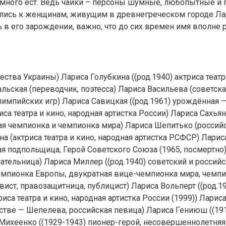
 много ест. Ведь чайки – персоны шумные, любопытные и 
ались к женщинам, живущим в древнегреческом городе Ла
 в его зарождении, важно, что до сих времен имя вполне 
тва Украины) Лариса Голубкина ((род.1940) актриса театра
льская (переводчик, поэтесса) Лариса Васильева (советска
Олимпийских игр) Лариса Савицкая ((род.1961) урождённа
а театра и кино, народная артистка России) Лариса Сахьяно
я чемпионка и чемпионка мира) Лариса Шепитько (российск
на (актриса театра и кино, народная артистка РСФСР) Лари
ая подпольщица, Герой Советского Союза (1965, посмертно
тельница) Лариса Миллер ((род.1940) советский и российск
чемпионка Европы, двукратная вице-чемпионка мира, чемпио
вист, правозащитница, публицист) Лариса Вольперт ((род.19
риса театра и кино, народная артистка России (1999)) Лари
естве — Шепелева, российская певица) Лариса Гениюш ((1
 Михеенко ((1929-1943) пионер-герой, несовершеннолетняя