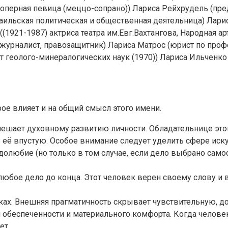
я оперная певица (меццо-сопрано)) Лариса Рейхрудель (п
аильская политическая и общественная деятельница) Лари
1921-1987) актриса театра им.Евг.Вахтангова, Народная а
, журналист, правозащитник) Лариса Матрос (юрист по проф
ат геолого-минералогических наук (1970)) Лариса Ильченко
ое влияет и на общий смысл этого имени.
мешает духовному развитию личности. Обладательнице это
 её впустую. Особое внимание следует уделить сфере иску
долюбие (но только в том случае, если дело выбрано само
любое дело до конца. Этот человек верен своему слову и 
ках. Внешняя прагматичность скрывает чувствительную, д
обеспеченности и материального комфорта. Когда человек 
ет.