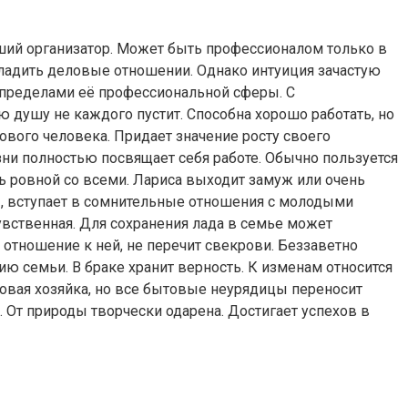
роший организатор. Может быть профессионалом только в
наладить деловые отношении. Однако интуиция зачастую
а пределами её профессиональной сферы. С
 душу не каждого пустит. Способна хорошо работать, но
ового человека. Придает значение росту своего
ни полностью посвящает себя работе. Обычно пользуется
ть ровной со всеми. Лариса выходит замуж или очень
ы, вступает в сомнительные отношения с молодыми
увственная. Для сохранения лада в семье может
отношение к ней, не перечит свекрови. Беззаветно
ю семьи. В браке хранит верность. К изменам относится
цовая хозяйка, но все бытовые неурядицы переносит
й. От природы творчески одарена. Достигает успехов в