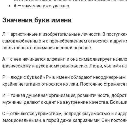
А — значение уже указано.
Значения букв имени
Л – артистичные и изобретательные личности. В поступк
самовлюбленные и с пренебрежением относятся к други
повышенного внимания к своей персоне.
А – с нее начинается алфавит, и она символизирует начало
физическому и духовному равновесию. Люди, чье имя нач
Р – люди с буквой «Р» в имени обладают неординарным 
крайне негативно относятся ко лжи. Постоянно стремятся 
И – тонкая душевная организация, романтичность, добро
мужчины делают акцент на внутренние качества. Больших
С – отличаются упрямством, непредсказуемостью и лиде
эмоциональными, а порой даже капризными. Они постоян