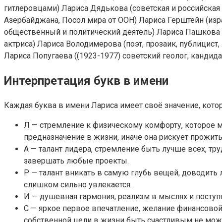
гитлеровцами) Лариса Дядькова (советская и российска
Азербайджана, Посол мира от ООН) Лариса Герштейн (изр
общественный и политический деятель) Лариса Пашкова ((
актриса) Лариса Володимерова (поэт, прозаик, публицист
Лариса Попугаева ((1923-1977) советский геолог, кандид
Интерпретация букв в имени
Каждая буква в имени Лариса имеет своё значение, котор
Л — стремление к физическому комфорту, которое 
предназначение в жизни, иначе она рискует прожить
А — талант лидера, стремление быть лучше всех, тру
завершать любые проекты.
Р — талант вникать в самую глубь вещей, доводить 
слишком сильно увлекается.
И — душевная гармония, реализм в мыслях и поступ
С — яркое первое впечатление, желание финансовой 
собственной цели в жизни быть счастливым не мож