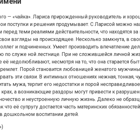
 имени
нского — «чайка». Лариса прирожденный руководитель и хо
е свои поступки и решения продумывает. С Ларисой можно 
м перед теми реалиями действительности, что находятся з
вои взгляды на происходящее. Несколько замкнута, в свою
оллег и подчиненных. Умеет производить впечатление дел
ю по служе ной лестнице. При не сложившейся личной жиз
е её недолюбливают, несмотря на то, что она старается бы
и дремлет. Порой становится любовницей женатого мужчин
вать эти связи. В интимных отношениях нежная, тонкая, ч
ать мужа, терпит его недостатки и порой несправедливое 
 крах, а возникающие раздоры могут привести к разрушени
иночество и неустроенную личную жизнь. Далеко не образ
ак что её супругу достается часть материнских обязанносте
 в дошкольном воспитании детей.
»)