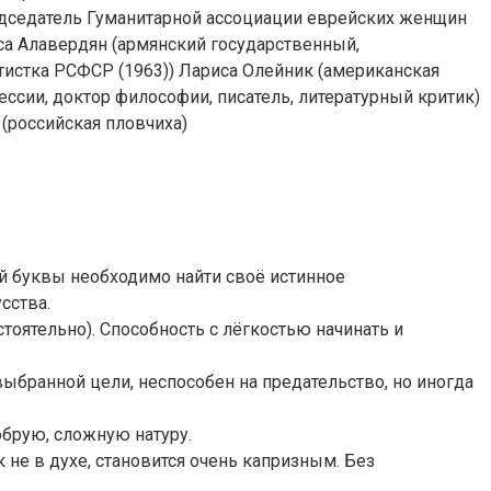
редседатель Гуманитарной ассоциации еврейских женщин
са Алавердян (армянский государственный,
ртистка РСФСР (1963)) Лариса Олейник (американская
ессии, доктор философии, писатель, литературный критик)
 (российская пловчиха)
й буквы необходимо найти своё истинное
сства.
стоятельно). Способность с лёгкостью начинать и
выбранной цели, неспособен на предательство, но иногда
обрую, сложную натуру.
не в духе, становится очень капризным. Без