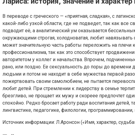
Лариса: история, значение и характер
В переводе с греческого — «приятная, сладкая», с лати
какой-либо узкой области, где не подведет, так как вс
подводит её, а аналитический ум оказывается бессильны
окружающими строгая, холодноватая, любит навязывать с
может значительную часть работы переложить на плечи к
профессионализма, так как это способствует продвижени
авторитетом у коллег и начальства. Впрочем, подчиненны
рано, или поздно. Ее сексуальность до поры до времен
людьми и потом не находит в себе мужества первой разор
пожертвовать своим самолюбием, не пытается перевоспит
любит детей. При стремлении к лидерству в семье терпит
брезгливо, не прощает их мужу и скореее предпочтет од
спокойно. Редко бросает работу ради воспитания детей, т
лингвистике, педагогике, филологии, программировании,
Источник информации: Л.Аронсон («Имя, характер, судьба