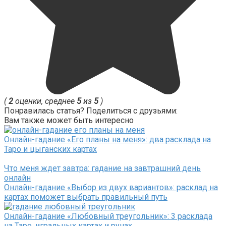
(
2
оценки, среднее
5
из
5
)
Понравилась статья? Поделиться с друзьями:
Вам также может быть интересно
Онлайн-гадание «Его планы на меня»: два расклада на
Таро и цыганских картах
Что меня ждет завтра: гадание на завтрашний день
онлайн
Онлайн-гадание «Выбор из двух вариантов»: расклад на
картах поможет выбрать правильный путь
Онлайн-гадание «Любовный треугольник»: 3 расклада
на Таро, игральных картах и рунах