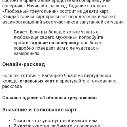
состоит в браке. Затем представьте соперницу или
соперника. Начинайте расклад. Гадание на картах
«Любовный треугольник» состоит из девяти карт.
Каждая тройка карт проясняет определённый аспект
взаимоотношений всех участников запутанной ситуации.
Совет.
Если вы больше хотите узнать о
любовнице своего мужчины- попробуйте
пройти
гадание на соперницу
, оно более
подробно поведает вам о её чувствах и
намерениях.
Онлайн-расклад
Если вы готовы – вытащите 9 карт из виртуальной
колоды
игральных карт
и приступайте к толкованию
расклада.
Онлайн-гадание «Любовный треугольник»
Значение и толкование карт
1 карта:
что чувствует любимый к вам.
2 карта:
чувства любимого к сопернице.