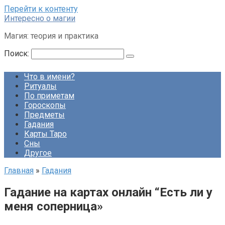
Перейти к контенту
Интересно о магии
Магия: теория и практика
Поиск:
Что в имени?
Ритуалы
По приметам
Гороскопы
Предметы
Гадания
Карты Таро
Сны
Другое
Главная
»
Гадания
Гадание на картах онлайн “Есть ли у
меня соперница»