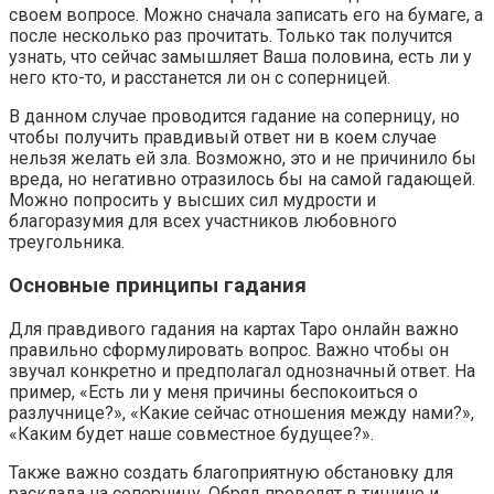
своем вопросе. Можно сначала записать его на бумаге, а
после несколько раз прочитать. Только так получится
узнать, что сейчас замышляет Ваша половина, есть ли у
него кто-то, и расстанется ли он с соперницей.
В данном случае проводится гадание на соперницу, но
чтобы получить правдивый ответ ни в коем случае
нельзя желать ей зла. Возможно, это и не причинило бы
вреда, но негативно отразилось бы на самой гадающей.
Можно попросить у высших сил мудрости и
благоразумия для всех участников любовного
треугольника.
Основные принципы гадания
Для правдивого гадания на картах Таро онлайн важно
правильно сформулировать вопрос. Важно чтобы он
звучал конкретно и предполагал однозначный ответ. На
пример, «Есть ли у меня причины беспокоиться о
разлучнице?», «Какие сейчас отношения между нами?»,
«Каким будет наше совместное будущее?».
Также важно создать благоприятную обстановку для
расклада на соперницу. Обряд проводят в тишине и