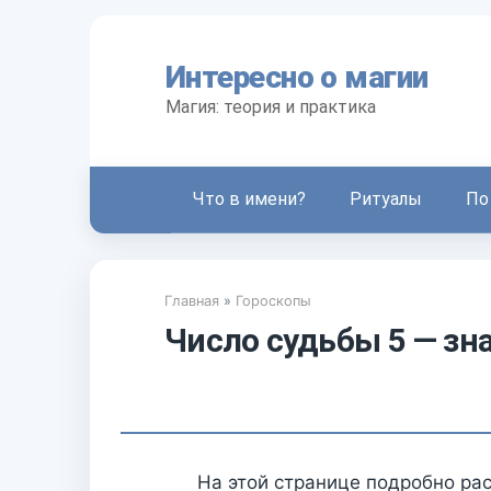
П
е
Интересно о магии
р
е
Магия: теория и практика
й
т
и
Что в имени?
Ритуалы
По
к
к
о
н
Главная
»
Гороскопы
т
Число судьбы 5 — зн
е
н
т
у
На этой странице подробно ра