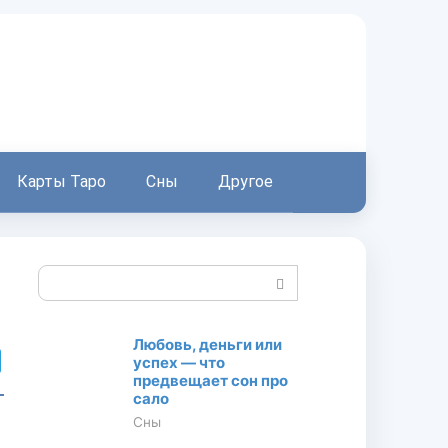
Карты Таро
Сны
Другое
П
о
и
Любовь, деньги или
с
успех — что
к
предвещает сон про
:
сало
Сны