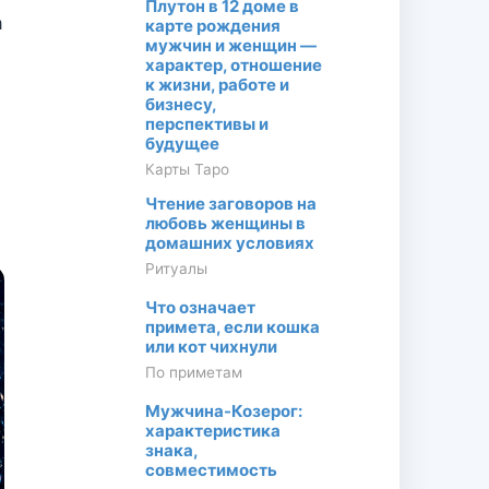
Плутон в 12 доме в
а
карте рождения
мужчин и женщин —
характер, отношение
к жизни, работе и
бизнесу,
перспективы и
будущее
Карты Таро
Чтение заговоров на
любовь женщины в
домашних условиях
Ритуалы
Что означает
примета, если кошка
или кот чихнули
По приметам
Мужчина-Козерог:
характеристика
знака,
совместимость