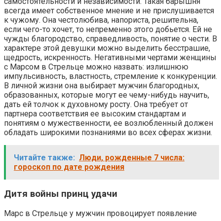
самостоятельности и независимости. Такая барышня
всегда имеет собственное мнение и не прислушивается
к чужому. Она честолюбива, напориста, решительна,
если чего-то хочет, то непременно этого добьется. Ей не
чужды благородство, справедливость, понятие о чести. В
характере этой девушки можно выделить бесстрашие,
щедрость, искренность. Негативными чертами женщины
с Марсом в Стрельце можно назвать: излишнюю
импульсивность, властность, стремление к конкуренции.
В личной жизни она выбирает мужчин благородных,
образованных, которые могут ее чему-нибудь научить,
дать ей толчок к духовному росту. Она требует от
партнера соответствия ее высоким стандартам и
понятиям о мужественности, ее возлюбленный должен
обладать широкими познаниями во всех сферах жизни.
Читайте также:
Люди, рожденные 7 числа:
гороскоп по дате рождения
Дитя войны принц удачи
Марс в Стрельце у мужчин провоцирует появление