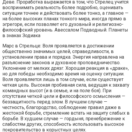
Деве. Проработка выражается в том, что Стрелец учится
воспринимать реальность более подробно, оценивать
ситуации точнее и действовать более тонко, а главное —
на более высоких планах тонкого мира, иногда прямо в
эгрегоре, если позволяет его духовный и религиозно-
философский уровень. Авессалом Подводный. Планеты
в знаках Зодиака
Марс в Стрельце: Воля проявляется в достижении
общественно значимых целей, справедливости, в
установлении права и порядка. Энергия направлена на
разъяснение законов и духовное проповедничество.
Уклонение от мелких дрязг. Хорошая реакция в «драке»,
но для победы необходимо время на оценку ситуации.
Воля проявляется лишь в том случае, если существует
четкая цель. Высокая пробивная сила, ведущая к захвату
командных высот (и в семье, и на поле боя). При
отсутствии четкой цели и философского осмысления —
беззащитность перед злом. В лучшем случае —
честность, благородство, соблюдение правил даже в
жестокой борьбе, стремление встать на защиту слабых в
борьбе. В худшем случае — гордыня, пренебрежение к
слабостям других, способность использовать высокое
покровительство в корыстных целях.