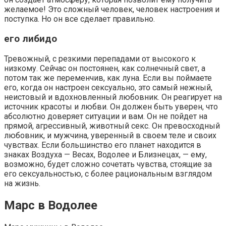
желаемое! Это сложный человек, человек настроения и
поступка. Но он все сделает правильно.
его либидо
Тревожный, с резкими перепадами от высокого к
низко­му. Сейчас он постоянен, как солнечный свет, а
потом так же переменчив, как луна. Если вы поймаете
его, когда он настроен сексуально, это самый нежный,
неистовый и вдохновленный любовник. Он реагирует на
источник красоты и любви. Он должен быть уверен, что
абсолют­но доверяет ситуации и вам. Он не пойдет на
прямой, аг­рессивный, животный секс. Он превосходный
любовник, и мужчина, уверенный в своем теле и своих
чувствах. Если большинство его планет находится в
знаках Возду­ха — Весах, Водолее и Близнецах, — ему,
возможно, бу­дет сложно сочетать чувства, стоящие за
его сексуально­стью, с более рациональным взглядом
на жизнь.
Марс в Водолее