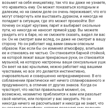
возьмет на себя инициативу, так что вы даже не узнаете,
что нра­витесь ему. Он может показаться холодным и
далеким, но на самом деле он очень переживает, что его
могут отверг­нуть или выставить дураком, и никогда не
попадает в си­туации, где это может произойти. Вот
почему он ходит кругами, парит и выбирает окольные
пути, но никогда не наносит прямой удар. Вы можете
увидеть его в баре, но не сможете сказать, видел ли вас
он. Он не смотрит вам вслед, он даже не смотрит в вашу
сторону. Но он работает над вами самым опасным
образом. Как если бы он изменял ат­мосферу, впитывая
ее и становясь ее частью. Он стано­вится барной стойкой,
на которой лежат ваши прекрас­ные руки, он становится
музыкой, на которую настроены ваши сексуальные уши.
Он веет на вас крыльями, нежно работает над вашими
чувствами, но все это делается ин­стинктивно,
очаровательно и совершенно непреднамеренно. В его
соблазнении практически нет ничего спла­нированного и
продуманного, в отличие от других знаков. Когда он
чувствует, что настал правильный момент, он,
возможно, незаметно приблизится к вам или разольет
свой напиток, или попросит у вас закурить. Но он
никогда ничего не рассчитывает и никогда не знает, что
он созда­ет атмосферу, которая позволит ему получить