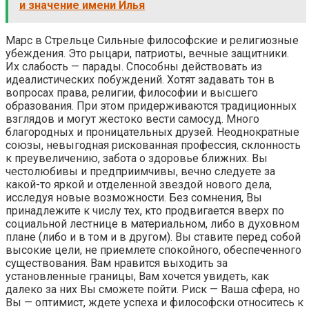
и значение имени Илья
Марс в Стрельце Сильные философские и религиозные
убеждения. Это рыцари, патриоты, вечные защитники.
Их слабость — парады. Способны действовать из
идеалистических побуждений. Хотят задавать тон в
вопросах права, религии, философии и высшего
образования. При этом придерживаются традиционных
взглядов и могут жестоко вести самосуд. Много
благородных и проницательных друзей. Неоднократные
союзы, невыгодная рискованная профессия, склонность
к преувеличению, забота о здоровье ближних. Вы
честолюбивы и предприимчивы, вечно следуете за
какой-то яркой и отделенной звездой нового дела,
исследуя новые возможности. Без сомнения, Вы
принадлежите к числу тех, кто продвигается вверх по
социальной лестнице в материальном, либо в духовном
плане (либо и в том и в другом). Вы ставите перед собой
высокие цели, не приемлете спокойного, обеспеченного
существования. Вам нравится выходить за
установленные границы, Вам хочется увидеть, как
далеко за них Вы сможете пойти. Риск — Ваша сфера, но
Вы — оптимист, ждете успеха и философски относитесь к