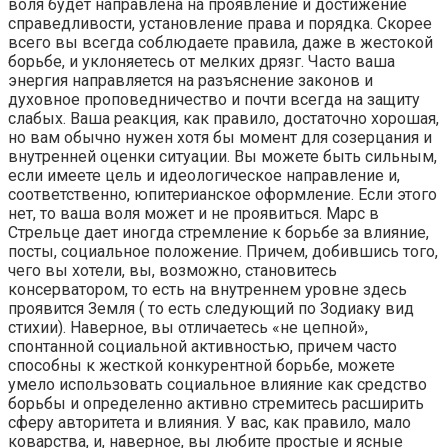
воля будет направлена на проявление и достижение
справедливости, установление права и порядка. Скорее
всего вы всегда соблюдаете правила, даже в жестокой
борьбе, и уклоняетесь от мелких дрязг. Часто ваша
энергия направляется на разъяснение законов и
духовное проповедничество и почти всегда на защиту
слабых. Ваша реакция, как правило, достаточно хорошая,
но вам обычно нужен хотя бы момент для созерцания и
внутренней оценки ситуации. Вы можете быть сильным,
если имеете цель и идеологическое направление и,
соответственно, юпитерианское оформление. Если этого
нет, то ваша воля может и не проявиться. Марс в
Стрельце дает иногда стремление к борьбе за влияние,
посты, социальное положение. Причем, добившись того,
чего вы хотели, вы, возможно, становитесь
консерватором, то есть на внутреннем уровне здесь
проявится Земля ( то есть следующий по Зодиаку вид
стихии). Наверное, вы отличаетесь «не цепной»,
спонтанной социальной активностью, причем часто
способны к жесткой конкурентной борьбе, можете
умело использовать социальное влияние как средство
борьбы и определенно активно стремитесь расширить
сферу авторитета и влияния. У вас, как правило, мало
коварства, и, наверное, вы любите простые и ясные