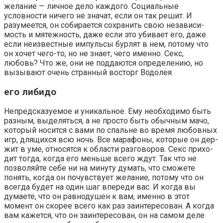
желание — личное дело каждого. Соци­альные
условности ничего не значат, если он так решит. И
разумеется, он собирается сохранить свою независи­
мость и мятежность, даже если это убивает его, даже
если неизвестные импульсы бурлят в нем, потому что
он хо­чет чего-то, но не знает, чего именно. Секс,
любовь? Что же, они не поддаются определению, но
вызывают очень странный восторг Водолея.
его либидо
Непредсказуемое и уникальное. Ему необходимо быть
разным, выделяться, а не просто быть обычным мачо,
который носится с вами по спальне во время любовных
игр, длящихся всю ночь. Все марафоны, которые он дер­
жит в уме, относятся к области разговоров. Секс прихо­
дит тогда, когда его меньше всего ждут. Так что не
позво­ляйте себе ни на минуту думать, что сможете
понять, ког­да он почувствует желание, потому что он
всегда будет на один шаг впереди вас. И когда вы
думаете, что он рав­нодушен к вам, именно в этот
момент он скорее всего как раз заинтересован. А когда
вам кажется, что он заинте­ресован, он на самом деле