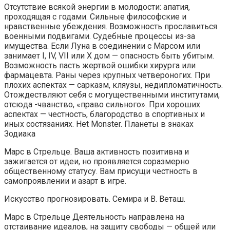
Отсутствие всякой энергии в молодости: апатия,
проходящая с годами. Сильные философские и
нравственные убеждения. Возможность прославиться
военными подвигами. Судебные процессы из-за
имущества. Если Луна в соединении с Марсом или
занимает I, IV, VII или Х дом — опасность быть убитым.
Возможность пасть жертвой ошибки хирурга или
фармацевта. Раны через крупных четвероногих. При
плохих аспектах — сарказм, кляузы, недипломатичность.
Отождествляют себя с могущественными институтами,
отсюда -чванство, «право сильного». При хороших
аспектах — честность, благородство в спортивных и
иных состязаниях. Het Monster. Планеты в знаках
Зодиака
Марс в Стрельце. Ваша активность позитивна и
зажигается от идеи, но проявляется соразмерно
общественному статусу. Вам присущи честность в
самопроявлении и азарт в игре.
Искусство прогнозировать. Семира и В. Веташ.
Марс в Стрельце Деятельность направлена на
отстаивание идеалов, на защиту свободы — общей или