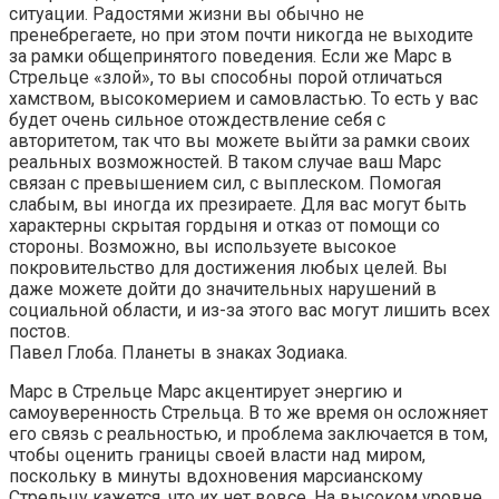
ситуации. Радостями жизни вы обычно не
пренебрегаете, но при этом почти никогда не выходите
за рамки общепринятого поведения. Если же Марс в
Стрельце «злой», то вы способны порой отличаться
хамством, высокомерием и самовластью. То есть у вас
будет очень сильное отождествление себя с
авторитетом, так что вы можете выйти за рамки своих
реальных возможностей. В таком случае ваш Марс
связан с превышением сил, с выплеском. Помогая
слабым, вы иногда их презираете. Для вас могут быть
характерны скрытая гордыня и отказ от помощи со
стороны. Возможно, вы используете высокое
покровительство для достижения любых целей. Вы
даже можете дойти до значительных нарушений в
социальной области, и из-за этого вас могут лишить всех
постов.
Павел Глоба. Планеты в знаках Зодиака.
Марс в Стрельце Марс акцентирует энергию и
самоуверенность Стрельца. В то же время он осложняет
его связь с реальностью, и проблема заключается в том,
чтобы оценить границы своей власти над миром,
поскольку в минуты вдохновения марсианскому
Стрельцу кажется, что их нет вовсе. На высоком уровне