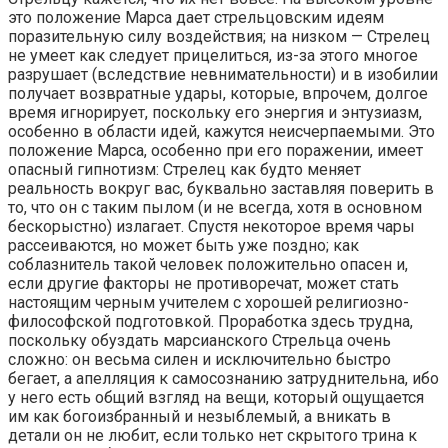
это положение Марса дает стрельцовским идеям
поразительную силу воздействия; на низком — Стрелец
не умеет как следует прицелиться, из-за этого многое
разрушает (вследствие невнимательности) и в изобилии
получает возвратные удары, которые, впрочем, долгое
время игнорирует, поскольку его энергия и энтузиазм,
особенно в области идей, кажутся неисчерпаемыми. Это
положение Марса, особенно при его поражении, имеет
опасный гипнотизм: Стрелец как будто меняет
реальность вокруг вас, буквально заставляя поверить в
то, что он с таким пылом (и не всегда, хотя в основном
бескорыстно) излагает. Спустя некоторое время чары
рассеиваются, но может быть уже поздно; как
соблазнитель такой человек положительно опасен и,
если другие факторы не противоречат, может стать
настоящим черным учителем с хорошей религиозно-
философской подготовкой. Проработка здесь трудна,
поскольку обуздать марсианского Стрельца очень
сложно: он весьма силен и исключительно быстро
бегает, а апелляция к самосознанию затруднительна, ибо
у него есть общий взгляд на вещи, который ощущается
им как богоизбранный и незыблемый, а вникать в
детали он не любит, если только нет скрытого трина к