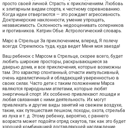
просто своей личной. Страсть к приключениям. Любовь
к элитарным видам спорта, к честному соревнованию.
Когда идеи отвергаются — это рождает агрессивность.
Доктринерские наклонности, умение упрощать,
независимость. Склонность недооценивать соперников
и противников. Катрин Обье. Астрологический словарь.
Марс в Стрельце За приключением, вперед, Я полечу
всегда: Стремлюсь туда, куда ведет Меня моя звезда!
Ваш ребенок с Марсом в Стрельце, скорее всего, будет
любить широкие просторы, раскрывающиеся за
дверью дома, и все приключения, которые возможны
там. Это характер спонтанный, отчасти импульсивный,
очень идеалистичный и обладающий уверенностью в
своих силах. Часто дети с таким положением Марса
являются природными атлетами, которые любят
энергичный спорт. Их особенно привлекают лошади и
любая связанная с ними деятельность. Их могут
привлекать и другие виды занятий на свежем воздухе,
такие, как путешествия пешком, походы, охота, стрельба
из лука и т. д. Этому ребенку, вероятно, с раннего
возраста может подойти отряд скаутов, так как это будет
хорошей комбинацией доставляющей наслаждение