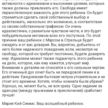
активности с идеализмом и высокими целями, которые
также должны привлекать его. Свобода имеет
первостепенную важность для этого ребенка. Он будет
стремиться сделать свой собственный выбор и
действовать, насколько это возможно, в соответствии
со своим собственным графиком. Он очень
идеалистичен, с развитым чувством чести, и это будет
побудительным мотивом всех его поступков. По этой
причине ваш ребенок с Марсом в Стрельце будет
ожидать и от вас доверия. Вы, вероятно, добьетесь от
него более надежного поведения, если, несмотря на
свободу, которой он требует постоянно, будете доверять
ему. Идеализм может также подвигнуть этого ребенка
на дело, которое, как ему кажется, улучшит мир.
Внимание к деталям не относится к его сильным чертам.
Его огненный дух хочет быть на передовой линии и в
действии. Ежедневная бытовая чепуха утомительна и не
стоит его времени. Хотите, чтобы комната была убрана?
Хорошо, но, может быть, не вся сразу. Одно задание за
один раз (между прыжками в приключения) сработает
лучше!
Мария Кей Симмс. Ваш волшебный ребенок.