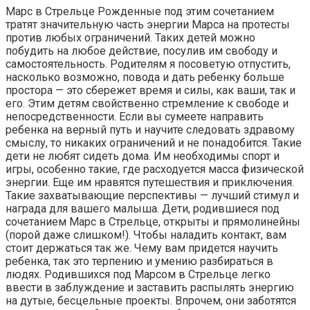
Марс в Стрельце Рожденные под этим сочетанием
тратят значительную часть энергии Марса на протесты
против любых ограничений. Таких детей можно
побудить на любое действие, посулив им свободу и
самостоятельность. Родителям я посоветую отпустить,
насколько возможно, повода и дать ребенку больше
простора — это сбережет время и силы, как ваши, так и
его. Этим детям свойственно стремление к свободе и
непосредственности. Если вы сумеете направить
ребенка на верный путь и научите следовать здравому
смыслу, то никаких ограничений и не понадобится. Такие
дети не любят сидеть дома. Им необходимы спорт и
игры, особенно такие, где расходуется масса физической
энергии. Еще им нравятся путешествия и приключения.
Такие захватывающие перспективы — лучший стимул и
награда для вашего малыша. Дети, родившиеся под
сочетанием Марс в Стрельце, открыты и прямолинейны
(порой даже слишком!). Чтобы наладить контакт, вам
стоит держаться так же. Чему вам придется научить
ребенка, так это терпению и умению разбираться в
людях. Родившихся под Марсом в Стрельце легко
ввести в заблуждение и заставить распылять энергию
на дутые, бесцельные проекты. Впрочем, они заботятся