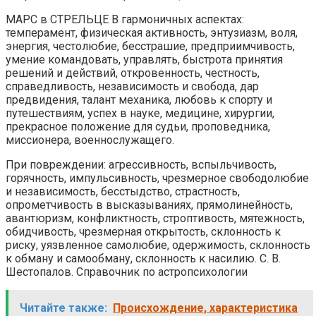
МАРС в СТРЕЛЬЦЕ В гармоничных аспектах:
темперамент, физическая активность, энтузиазм, воля,
энергия, честолюбие, бесстрашие, предприимчивость,
умение командовать, управлять, быстрота принятия
решений и действий, откровенность, честность,
справедливость, независимость и свобода, дар
предвидения, талант механика, любовь к спорту и
путешествиям, успех в науке, медицине, хирургии,
прекрасное положение для судьи, проповедника,
миссионера, военнослужащего.
При повреждении: агрессивность, вспыльчивость,
горячность, импульсивность, чрезмерное свободолюбие
и независимость, бесстыдство, страстность,
опрометчивость в высказываниях, прямолинейность,
авантюризм, конфликтность, строптивость, мятежность,
обидчивость, чрезмерная открытость, склонность к
риску, уязвленное самолюбие, одержимость, склонность
к обману и самообману, склонность к насилию. С. В.
Шестопалов. Справочник по астропсихологии
Читайте также:
Происхождение, характеристика