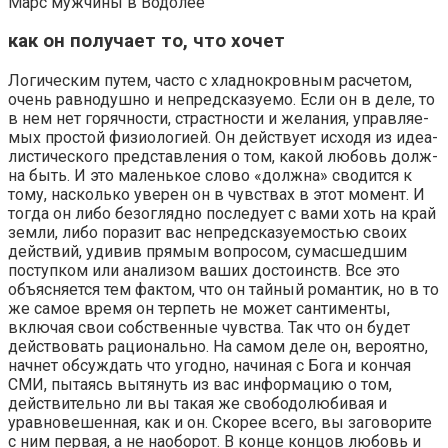
Марс мужчины в Водолее
как он получает то, что хочет
Логическим путем, часто с хладнокровным расчетом,
очень равнодушно и непредсказуемо. Если он в деле, то
в нем нет горячности, страстности и желания, управляе­
мых простой физиологией. Он действует исходя из идеа­
листического представления о том, какой любовь долж­
на быть. И это маленькое слово «должна» сводится к
тому, насколько уверен он в чувствах в этот момент. И
тогда он либо безоглядно последует с вами хоть на край
земли, либо поразит вас непредсказуемостью своих
действий, удивив прямым вопросом, сумасшедшим
поступком или анализом ваших достоинств. Все это
объясняется тем фактом, что он тайный романтик, но в то
же самое время он терпеть не может сантименты,
включая свои собствен­ные чувства. Так что он будет
действовать рационально. На самом деле он, вероятно,
начнет обсуждать что угод­но, начиная с Бога и кончая
СМИ, пытаясь вытянуть из вас информацию о том,
действительно ли вы такая же свободолюбивая и
уравновешенная, как и он. Скорее все­го, вы заговорите
с ним первая, а не наоборот. В конце концов любовь и