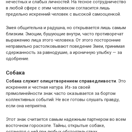
нечестных и слабых личностей. На тесное сотрудничество
в любой сфере с этим человеком согласится лишь
предельно искренний человек с высокой самооценкой.
Змея общительна и радушна, но открывается лишь самым
близким. Эмоции, бушующие внутри, часто противоречат
выражению лица этого человека. От этого посторонние
неправильно растолковывают поведение Змеи, принимая
сдержанность за равнодушие, а ироничную улыбку — за
одобрение.
Собака
Собака служит олицетворением справедливости
. Это
искренняя и честная натура. Из-за своей
прямолинейности знак часто оказывается за бортом
коллективных событий. Не все готовы слушать правду,
если она неприятна.
Этот знак считается самым надежным партнером во всем
восточном гороскопе. Тайны, открытые собаке,
останутся с ней при любых обстоятельствах.