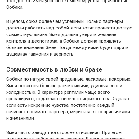
холодность Змеи успешно компенсируется горячностью
Собаки.
В целом, союз более чем успешный. Только партнеры
должны работать над собой, если хотят провести долгую
совместную жизнь. Змея должна умерить желание
контроля и деспотизма, а Собака должна проявлять
больше внимания Змее. Тогда между ними будет царить
душевная гармония и верность.
Совместимость в любви и браке
Собаки по натуре своей преданные, ласковые, покорные.
Змеи остаются больше расчетливыми, удивляя своей
холодностью. В характере рептилии чаще всего
превалируют, подавляют веселого игривого пса. Однако
если есть искренние чувства, постепенно каждый
начинает понимать партнера, мириться с его привычками
и желаниями.
Змеи часто заводят на стороне отношения. При этом
делают это в тайне от окружающих. В семье остаются