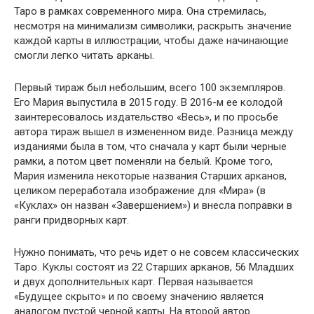
Таро в рамках современного мира. Она стремилась,
несмотря на минимализм символики, раскрыть значение
каждой карты в иллюстрации, чтобы даже начинающие
смогли легко читать арканы.
Первый тираж был небольшим, всего 100 экземпляров.
Его Мария выпустила в 2015 году. В 2016-м ее колодой
заинтересовалось издательство «Весь», и по просьбе
автора тираж вышел в измененном виде. Разница между
изданиями была в том, что сначала у карт были черные
рамки, а потом цвет поменяли на белый. Кроме того,
Мария изменила некоторые названия Старших арканов,
целиком переработала изображение для «Мира» (в
«Куклах» он назван «Завершением») и внесла поправки в
ранги придворных карт.
Нужно понимать, что речь идет о не совсем классических
Таро. Куклы состоят из 22 Старших арканов, 56 Младших
и двух дополнительных карт. Первая называется
«Будущее скрыто» и по своему значению является
аналогом пустой черной карты. На второй автор