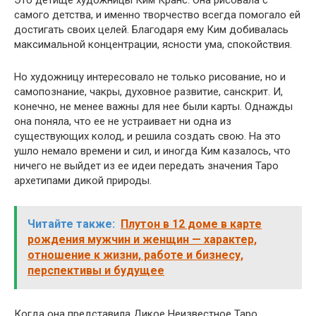
Это детище художницы Ким Кранс. Она рисовала с
самого детства, и именно творчество всегда помогало ей
достигать своих целей. Благодаря ему Ким добивалась
максимальной концентрации, ясности ума, спокойствия.
Но художницу интересовало не только рисование, но и
самопознание, чакры, духовное развитие, санскрит. И,
конечно, не менее важны для нее были карты. Однажды
она поняла, что ее не устраивает ни одна из
существующих колод, и решила создать свою. На это
ушло немало времени и сил, и иногда Ким казалось, что
ничего не выйдет из ее идеи передать значения Таро
архетипами дикой природы.
Читайте также:
Плутон в 12 доме в карте
рождения мужчин и женщин — характер,
отношение к жизни, работе и бизнесу,
перспективы и будущее
Когда она представила Дикое Неизвестное Таро