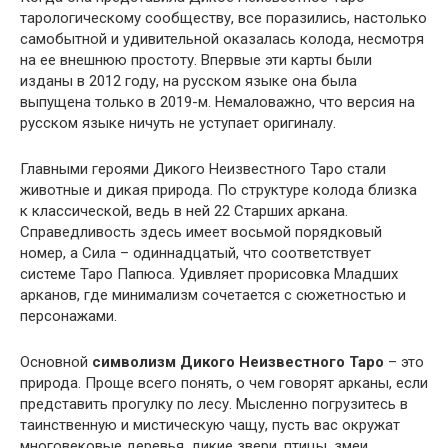
тарологическому сообществу, все поразились, настолько
самобытной и удивительной оказалась колода, несмотря
на ее внешнюю простоту. Впервые эти карты были
изданы в 2012 году, на русском языке она была
выпущена только в 2019-м. Немаловажно, что версия на
русском языке ничуть не уступает оригиналу.
Главными героями Дикого Неизвестного Таро стали
животные и дикая природа. По структуре колода близка
к классической, ведь в ней 22 Старших аркана.
Справедливость здесь имеет восьмой порядковый
номер, а Сила – одиннадцатый, что соответствует
системе Таро Папюса. Удивляет прорисовка Младших
арканов, где минимализм сочетается с сюжетностью и
персонажами.
Основной
символизм Дикого Неизвестного Таро
– это
природа. Проще всего понять, о чем говорят арканы, если
представить прогулку по лесу. Мысленно погрузитесь в
таинственную и мистическую чащу, пусть вас окружат
многовековые деревья, дикие звери, птицы, змеи,