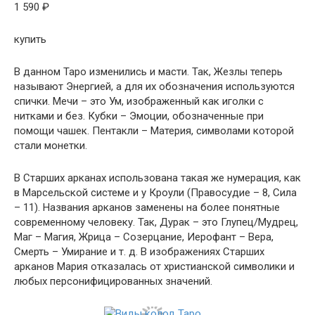
1 590 ₽
купить
В данном Таро изменились и масти. Так, Жезлы теперь
называют Энергией, а для их обозначения используются
спички. Мечи – это Ум, изображенный как иголки с
нитками и без. Кубки – Эмоции, обозначенные при
помощи чашек. Пентакли – Материя, символами которой
стали монетки.
В Старших арканах использована такая же нумерация, как
в Марсельской системе и у Кроули (Правосудие – 8, Сила
– 11). Названия арканов заменены на более понятные
современному человеку. Так, Дурак – это Глупец/Мудрец,
Маг – Магия, Жрица – Созерцание, Иерофант – Вера,
Смерть – Умирание и т. д. В изображениях Старших
арканов Мария отказалась от христианской символики и
любых персонифицированных значений.