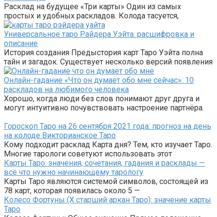
Расклад на будущее «Три карты» Один из самых
простых и удобных раскладов. Колода тасуется,
Универсальное таро Райдера Уэйта: расшифровка и
описание
История создания Предыстория карт Таро Уэйта полна
тайн и загадок. Существует несколько версий появления
Онлайн-гадание «Что он думает обо мне сейчас»: 10
раскладов на любимого человека
Хорошо, когда люди без слов понимают друг друга и
могут интуитивно почувствовать настроение партнёра.
Гороскоп Таро на 26 сентября 2021 года: прогноз на день
на колоде Викторианское Таро
Кому подходит расклад Карта дня? Тем, кто изучает Таро.
Многие тарологи советуют использовать этот
Карты Таро: значения, сочетания, гадания и расклады —
всё что нужно начинающему тарологу
Карты Таро являются системой символов, состоящей из
78 карт, которая появилась около 5 —
Колесо Фортуны (X старший аркан Таро): значение карты
Таро