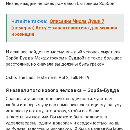
Иначе, каждый человек рождался бы греком Зорбой.
Читайте также:
Описание Числа Души 7
(семерка) Кету — характеристика для мужчин
и женщин
И если все пойдет по-моему, каждый человек умрет как
Зорба-Будда. Между греком и Буддой не такое большое
расстояние, но сначала вы должны быть греком.
Osho, The Last Testament, Vol 2, Talk № 19
Я назвал этого нового человека — Зорба-Будда
Сначала я учил вас доверию, сердечности, чувствам,
любви и теперь я учу вас сомнению, скептицизму, разуму,
интеллекту потому, что я хочу, чтобы вы были
целостными людьми. Вы можете быть полностью
удовлетворены одним доверием и сердечностью, но вы
не будете целостным человеком. Я бы не назвал бы Миру