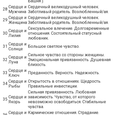
Башня ).
Сердце и
Сердечный великодушный человек.
28
Мужчина
Заботливый родитель. Возлюбленный/ая.
Сердце и
Сердечный великодушный человек.
29
Женщина
Заботливый родитель. Возлюбленный/ая.
Сексуальное влечение. Долговременные
Сердце и
30
отношения. Состоятельный статусный
Лилия
любовник.
Сердце и
31
Большое светлое чувство.
Солнце
Сильное чувство со стороны женщины.
Сердце и
32
Эмоциональная привязанность. Душевная
Луна
близость.
Сердце и
33
Преданность. Верность. Надежность.
Ключ
Сердце и
Открытость в отношениях. Щедрость.
34
Рыбы
Правильные инвестиции.
Сильная привязанность. Любовная
Сердце и
зависимость. Чувство, от которого
35
Якорь
невозможно освободиться. Стабильные
чувства.
Сердце и
Кармические отношения. Страдание.
36