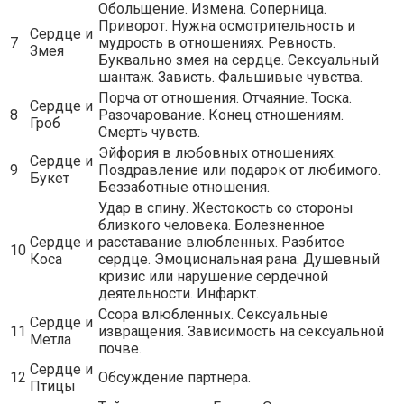
Обольщение. Измена. Соперница.
Приворот. Нужна осмотрительность и
Сердце и
7
мудрость в отношениях. Ревность.
Змея
Буквально змея на сердце. Сексуальный
шантаж. Зависть. Фальшивые чувства.
Порча от отношения. Отчаяние. Тоска.
Сердце и
8
Разочарование. Конец отношениям.
Гроб
Смерть чувств.
Эйфория в любовных отношениях.
Сердце и
9
Поздравление или подарок от любимого.
Букет
Беззаботные отношения.
Удар в спину. Жестокость со стороны
близкого человека. Болезненное
Сердце и
расставание влюбленных. Разбитое
10
Коса
сердце. Эмоциональная рана. Душевный
кризис или нарушение сердечной
деятельности. Инфаркт.
Ссора влюбленных. Сексуальные
Сердце и
11
извращения. Зависимость на сексуальной
Метла
почве.
Сердце и
12
Обсуждение партнера.
Птицы