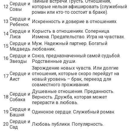
Тайные встречи. Грусть. Отношения,
Сердце и
12
которые нельзя афишировать (служебный
Совы
роман или кто-то состоит в браке).
Сердце и
13
Искренность и доверие в отношениях.
Ребенок
Сердце и
Корысть в отношениях. Соперница.
14
Лиса
Измена. Предательство. Игра на чувствах.
Сердце и
Муж. Надежный партнер. Богатый
15
Медведь
любовник.
Сердце и
Союз, предназначенный самой судьбой.
16
Звезды
Родственные души.
Зарождение новых чувств. Или долгие
Сердце и
отношения, которые скоро перейдут на
17
Аист
новый уровень – брак, переезд для
совместного проживания.
Душевные отношения. Преданность.
Сердце и
18
Верность. Дружба, которая может
Собака
перерасти в любовь.
Сердце и
19
Одинокое сердце. Служебный роман.
Башня
Сердце и
20
Любовь публики. Популярность.
Сад