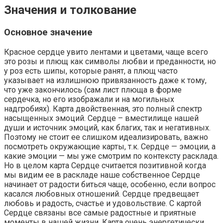
Значения и толкование
Основное значение
Красное сердце увито лентами и цветами, чаще всего
это розы и плющ как символы любви и преданности, но
у роз есть шипы, которые ранят, а плющ часто
указывает на излишнюю привязанность даже к тому,
что уже закончилось (сам лист плюща в форме
сердечка, но его изображали и на могильных
надгробиях). Карта двойственная, это полный спектр
насыщенных эмоций. Сердце – вместилище нашей
души и источник эмоций, как благих, так и негативных.
Поэтому не стоит ее слишком идеализировать, важно
посмотреть окружающие карты, т.к. Сердце — эмоции, а
какие эмоции — мы уже смотрим по контексту расклада.
Но в целом карта Сердце считается позитивной когда
мы видим ее в раскладе наше собственное Сердце
начинает от радости биться чаще, особенно, если вопрос
касался любовных отношений. Сердце предвещает
любовь и радость, счастье и удовольствие. С картой
Сердце связаны все самые радостные и приятные
моменты в нашей жизни. Карта очень энергетически