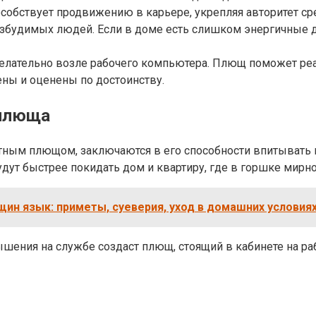
обствует продвижению в карьере, укрепляя авторитет сре
збудимых людей. Если в доме есть слишком энергичные д
 желательно возле рабочего компьютера. Плющ поможет р
ны и оценены по достоинству.
 плюща
ным плющом, заключаются в его способности впитывать из
дут быстрее покидать дом и квартиру, где в горшке мирно
ин язык: приметы, суеверия, уход в домашних условиях
шения на службе создаст плющ, стоящий в кабинете на раб