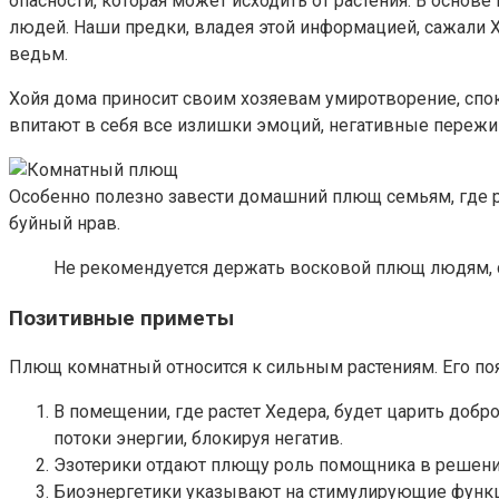
опасности, которая может исходить от растения. В осн
людей. Наши предки, владея этой информацией, сажали Х
ведьм.
Хойя дома приносит своим хозяевам умиротворение, спок
впитают в себя все излишки эмоций, негативные пережи
Особенно полезно завести домашний плющ семьям, где ра
буйный нрав.
Не рекомендуется держать восковой плющ людям, с
Позитивные приметы
Плющ комнатный относится к сильным растениям. Его по
В помещении, где растет Хедера, будет царить добр
потоки энергии, блокируя негатив.
Эзотерики отдают плющу роль помощника в решении
Биоэнергетики указывают на стимулирующие функци