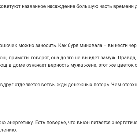
советуют названное насаждение большую часть времени де
 горшочек можно заносить. Как буря миновала – вынести че
ющ, приметы говорят, она долго не выйдет замуж. Правда
лющ в доме означает верность мужа жене, этот же цветок с
 вдруг отделяется ветвь, жди денежных потерь. Чем отсох
ю энергетику. Есть поверье, что вьюн питается энергетич
стению.