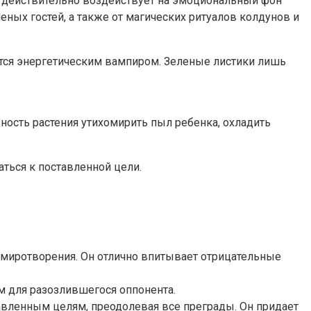
й действительно воздействует на эмоциональный фон
ных гостей, а также от магических ритуалов колдунов и
ется энергетическим вампиром. Зеленые листики лишь
ость растения утихомирить пыл ребенка, охладить
ться к поставленной цели.
 умиротворения. Он отлично впитывает отрицательные
 для разозлившегося оппонента.
авленным целям, преодолевая все преграды. Он придает