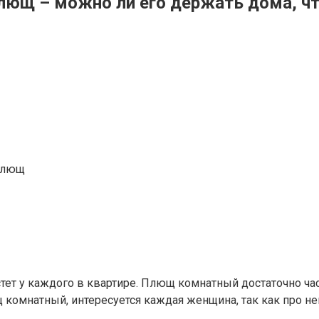
щ – можно ли его держать дома, что
 плющ
тет у каждого в квартире. Плющ комнатный достаточно час
 комнатный, интересуется каждая женщина, так как про не