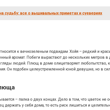
на судьбу: все о вышивальных приметах и суевериях
тносится к вечнозеленым подвидам. Хойя – редкий и крас
енный аромат. Побеги вырастают до нескольких метров в д
взгляды людей. Плющ в доме олицетворяет любопытство, к
ия. Он подобен целеустремленной юной девушке, но в сил
плюща
ается – палка о двух концах. Дело в том, что цветок не о
 держать у себя дома, то есть риск лишиться и целительн