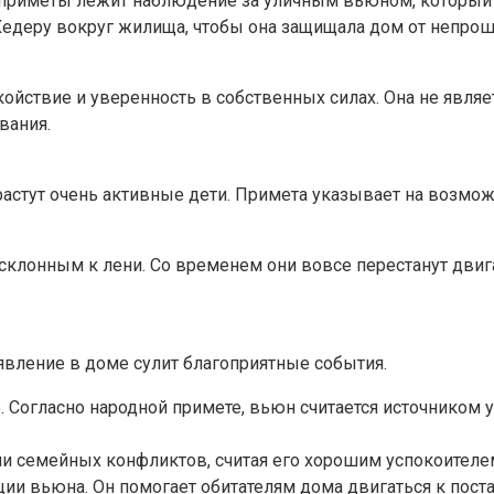
ове приметы лежит наблюдение за уличным вьюном, которы
едеру вокруг жилища, чтобы она защищала дом от непроше
ойствие и уверенность в собственных силах. Она не явля
вания.
стут очень активные дети. Примета указывает на возможн
клонным к лени. Со временем они вовсе перестанут двига
явление в доме сулит благоприятные события.
о. Согласно народной примете, вьюн считается источником
 семейных конфликтов, считая его хорошим успокоителем
и вьюна. Он помогает обитателям дома двигаться к пост