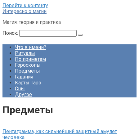
Перейти к контенту
Интересно о магии
Магия: теория и практика
Поиск:
Что в имени?
Ритуалы
По приметам
Гороскопы
Предметы
Гадания
Карты Таро
Сны
Другое
Предметы
Пентаграмма, как сильнейший защитный амулет
человека