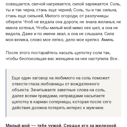
освещается, свечой нагревается, силой заряжается. Соль,
ты и так черна, стань еще черней, Соль, ты и так сильна,
стань еще сильней, Милого огороди, от разлучницы
обереги. Чтоб не ведала она дороги, не знала желанья, не
имела хотенья, Чтобы милый мой мимо нее шел, а она не
видела, Даже и по имени звал, а она не слышала. Сила
моя велика, слово мое лепко, дело мое крепко. Аминь.
После этого постарайтесь насыпь щепотку соли так,
чтобы беспокоящая вас женщина на нее наступила. Все…
Еще один заговор на любимого на соль поможет
отвести глаза любовницы от вожделенного
объекта. Зачитываете заветные слова на соль,
далее всеми правдами, неправдами насыпаете
щепотку в карман соперницы, которая после сего
действия должна потерять интерес к мужчине.
Милый мой ¬– тебе чужой, Сердце его за железной