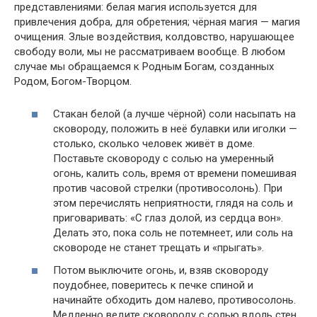
представлениями: белая магия используется для
привлечения добра, для обретения; чёрная магия — магия
очищения. Злые воздействия, колдовство, нарушающее
свободу воли, мы не рассматриваем вообще. В любом
случае мы обращаемся к Родным Богам, созданных
Родом, Богом-Творцом.
Стакан белой (а лучше чёрной) соли насыпать на
сковороду, положить в неё булавки или иголки —
столько, сколько человек живёт в доме.
Поставьте сковороду с солью на умеренный
огонь, калить соль, время от времени помешивая
против часовой стрелки (противосолонь). При
этом перечислять неприятности, глядя на соль и
приговаривать: «С глаз долой, из сердца вон».
Делать это, пока соль не потемнеет, или соль на
сковороде не станет трещать и «прыгать».
Потом выключите огонь, и, взяв сковороду
поудобнее, поверитесь к печке спиной и
начинайте обходить дом налево, противосолонь.
Медленно ведите сковороду с солью вдоль стен,