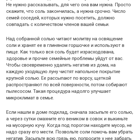
Не нужно рассказывать, для чего она вам нужна. Просто
скажите, что соль закончилась, а нужна срочно. Число
семей соседей, которых нужно посетить, должно
совпадать с количеством членов вашей семьи.
Над собранной солью читают молитву на освящение
соли и хранят ее в глиняном горшочке и используют в
пище. Как только вся соль будет израсходована,
здоровье и прочие семейные проблемы уйдут от вас.
Чтобы своевременно удалять негатив из дома, на
каждую уходящую луну чистят напольное покрытие
крупной солью. Ее рассыпают по ворсу, щеткой
распространяют по всей поверхности, потом собирают
пылесосом. Такая процедура надолго улучшает
микроклимат в семье.
Если нашли в доме подклад, сначала засыпьте его солью,
а через сутки смахните его веником в совок и выкиньте
на мусорную кучу. Когда под порогом находите мусор, не
надо сразу его мести. Позвольте соли помочь вам убрать
негатив. Засыпьте всю грязь ею, попросите у нее забрать