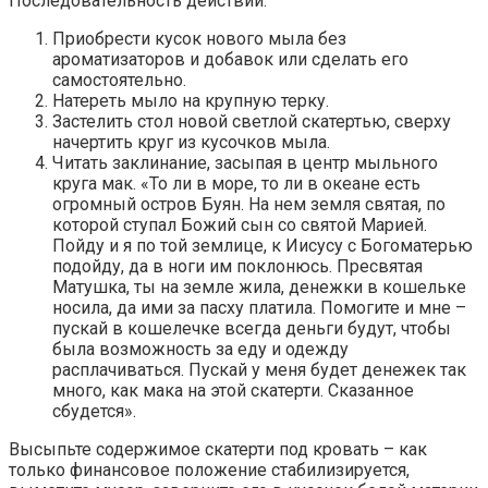
Последовательность действий:
Приобрести кусок нового мыла без
ароматизаторов и добавок или сделать его
самостоятельно.
Натереть мыло на крупную терку.
Застелить стол новой светлой скатертью, сверху
начертить круг из кусочков мыла.
Читать заклинание, засыпая в центр мыльного
круга мак. «То ли в море, то ли в океане есть
огромный остров Буян. На нем земля святая, по
которой ступал Божий сын со святой Марией.
Пойду и я по той землице, к Иисусу с Богоматерью
подойду, да в ноги им поклонюсь. Пресвятая
Матушка, ты на земле жила, денежки в кошельке
носила, да ими за пасху платила. Помогите и мне –
пускай в кошелечке всегда деньги будут, чтобы
была возможность за еду и одежду
расплачиваться. Пускай у меня будет денежек так
много, как мака на этой скатерти. Сказанное
сбудется».
Высыпьте содержимое скатерти под кровать – как
только финансовое положение стабилизируется,