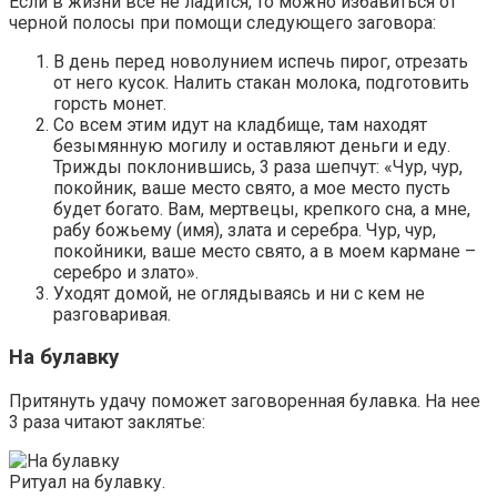
Если в жизни все не ладится, то можно избавиться от
черной полосы при помощи следующего заговора:
В день перед новолунием испечь пирог, отрезать
от него кусок. Налить стакан молока, подготовить
горсть монет.
Со всем этим идут на кладбище, там находят
безымянную могилу и оставляют деньги и еду.
Трижды поклонившись, 3 раза шепчут: «Чур, чур,
покойник, ваше место свято, а мое место пусть
будет богато. Вам, мертвецы, крепкого сна, а мне,
рабу божьему (имя), злата и серебра. Чур, чур,
покойники, ваше место свято, а в моем кармане –
серебро и злато».
Уходят домой, не оглядываясь и ни с кем не
разговаривая.
На булавку
Притянуть удачу поможет заговоренная булавка. На нее
3 раза читают заклятье:
Ритуал на булавку.