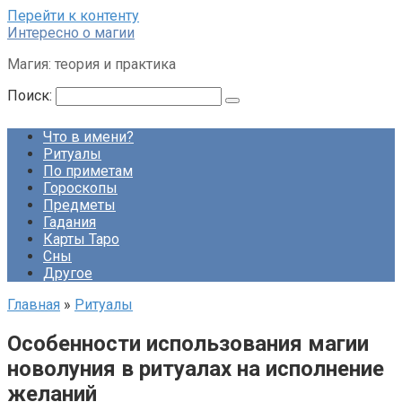
Перейти к контенту
Интересно о магии
Магия: теория и практика
Поиск:
Что в имени?
Ритуалы
По приметам
Гороскопы
Предметы
Гадания
Карты Таро
Сны
Другое
Главная
»
Ритуалы
Особенности использования магии
новолуния в ритуалах на исполнение
желаний