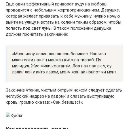
Еще один эффективный приворот вуду на любовь
проводится с небольшим жертвоприношением. Девушке,
которая желает привязать к себе мужчину, нужно ночью
выйти на улицу и встать на колени таким образом, чтобы
попасть под свет луны. В таком положении девушка
должна прочитать заклинание:
«Мвэн ипоу лалин лан ак сан бевишэс. Нан мэн
мжан соти нан ен манман китэ па ткапаб. Пу
милидул. Жис мили контантм. Лоа нан пал ак у, су
лалин лан у китэ лавэм, мэнм жан ак нэнпот ки мун».
Закончив чтение, чистым острым ножом следует сделать
неглубокий надрез на ладони и слизать выступившую
кровь, громко сказав: «Сан бевишэс!».