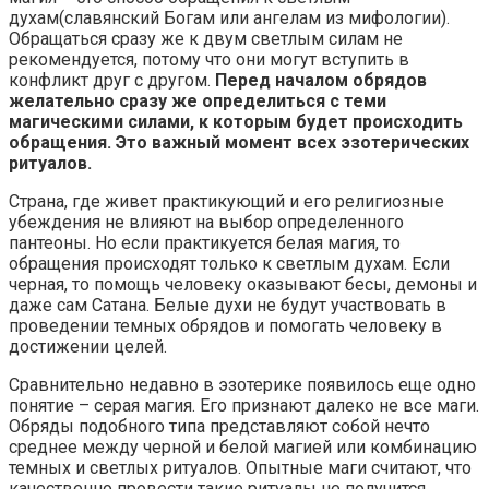
духам(славянский Богам или ангелам из мифологии).
Обращаться сразу же к двум светлым силам не
рекомендуется, потому что они могут вступить в
конфликт друг с другом.
Перед началом обрядов
желательно сразу же определиться с теми
магическими силами, к которым будет происходить
обращения. Это важный момент всех эзотерических
ритуалов.
Страна, где живет практикующий и его религиозные
убеждения не влияют на выбор определенного
пантеоны. Но если практикуется белая магия, то
обращения происходят только к светлым духам. Если
черная, то помощь человеку оказывают бесы, демоны и
даже сам Сатана. Белые духи не будут участвовать в
проведении темных обрядов и помогать человеку в
достижении целей.
Сравнительно недавно в эзотерике появилось еще одно
понятие – серая магия. Его признают далеко не все маги.
Обряды подобного типа представляют собой нечто
среднее между черной и белой магией или комбинацию
темных и светлых ритуалов. Опытные маги считают, что
качественно провести такие ритуалы не получится,