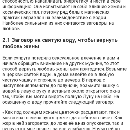
способностью накапливать энергетику и нести в себе
информацию. Она испытывает на себе влияние Земли и
космических тел, поэтому ряд белых магических
практик направлен на взаимодействие с водой.
Наиболее сильными из них считаются заговоры на
любовь.
2.1 Заговор на святую воду, чтобы вернуть
любовь жены
Если супруга потеряла сексуальное влечение к вам и
начала обращать внимание на других мужчин, то этот
способ вернуть любовь жены вам пригодится. Возьмите
в церкви святой воды, а дома налейте ее в любую
чистую чашку и спрячьте до вечера. В период с
наступления темноты до полуночи, возьмите чашку с
водой в левую руку и встаньте около открытого окна
так, чтобы вы могли видеть полную Луну на небе. На
освященную воду прочитайте следующий заговор:
«Как под солнцем ясным цветочки расцветают, так и
моя жена от меня пусть цветет да любовью сияет. Как
жар в ней загорается, до лона её вниз опускается, так и
супруга ко мне прянет да всё улыбается. Ночью ей ко