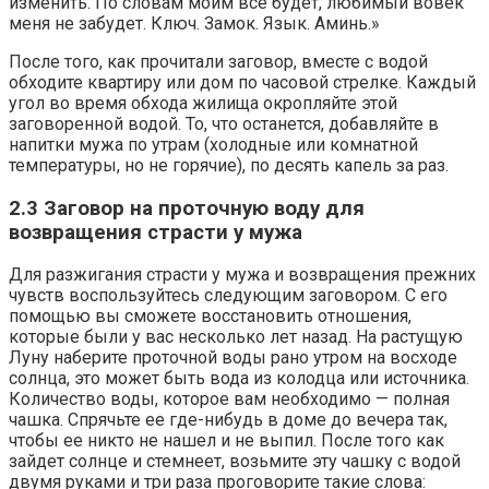
изменить. По словам моим всё будет, любимый вовек
меня не забудет. Ключ. Замок. Язык. Аминь.»
После того, как прочитали заговор, вместе с водой
обходите квартиру или дом по часовой стрелке. Каждый
угол во время обхода жилища окропляйте этой
заговоренной водой. То, что останется, добавляйте в
напитки мужа по утрам (холодные или комнатной
температуры, но не горячие), по десять капель за раз.
2.3 Заговор на проточную воду для
возвращения страсти у мужа
Для разжигания страсти у мужа и возвращения прежних
чувств воспользуйтесь следующим заговором. С его
помощью вы сможете восстановить отношения,
которые были у вас несколько лет назад. На растущую
Луну наберите проточной воды рано утром на восходе
солнца, это может быть вода из колодца или источника.
Количество воды, которое вам необходимо — полная
чашка. Спрячьте ее где-нибудь в доме до вечера так,
чтобы ее никто не нашел и не выпил. После того как
зайдет солнце и стемнеет, возьмите эту чашку с водой
двумя руками и три раза проговорите такие слова: