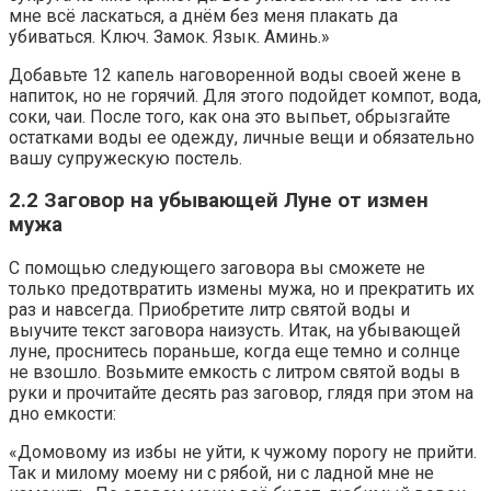
мне всё ласкаться, а днём без меня плакать да
убиваться. Ключ. Замок. Язык. Аминь.»
Добавьте 12 капель наговоренной воды своей жене в
напиток, но не горячий. Для этого подойдет компот, вода,
соки, чаи. После того, как она это выпьет, обрызгайте
остатками воды ее одежду, личные вещи и обязательно
вашу супружескую постель.
2.2 Заговор на убывающей Луне от измен
мужа
С помощью следующего заговора вы сможете не
только предотвратить измены мужа, но и прекратить их
раз и навсегда. Приобретите литр святой воды и
выучите текст заговора наизусть. Итак, на убывающей
луне, проснитесь пораньше, когда еще темно и солнце
не взошло. Возьмите емкость с литром святой воды в
руки и прочитайте десять раз заговор, глядя при этом на
дно емкости:
«Домовому из избы не уйти, к чужому порогу не прийти.
Так и милому моему ни с рябой, ни с ладной мне не