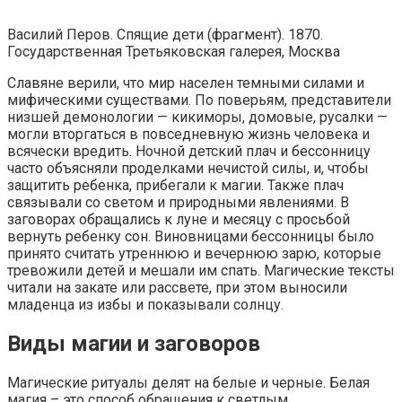
Василий Перов. Спящие дети (фрагмент). 1870.
Государственная Третьяковская галерея, Москва
Славяне верили, что мир населен темными силами и
мифическими существами. По поверьям, представители
низшей демонологии — кикиморы, домовые, русалки —
могли вторгаться в повседневную жизнь человека и
всячески вредить. Ночной детский плач и бессонницу
часто объясняли проделками нечистой силы, и, чтобы
защитить ребенка, прибегали к магии. Также плач
связывали со светом и природными явлениями. В
заговорах обращались к луне и месяцу с просьбой
вернуть ребенку сон. Виновницами бессонницы было
принято считать утреннюю и вечернюю зарю, которые
тревожили детей и мешали им спать. Магические тексты
читали на закате или рассвете, при этом выносили
младенца из избы и показывали солнцу.
Виды магии и заговоров
Магические ритуалы делят на белые и черные. Белая
магия – это способ обращения к светлым