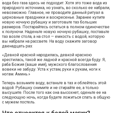
вода без газа здесь не подходит. Хотя это тоже вода из
природного источника, но узнать, во сколько ее набрали,
невозможно. Главное, не проводите данный ритуал в
церковные праздники и воскресенье. Заранее купите
новую ночную рубашку и заготовьте таз больших
размеров. Постарайтесь остаться в полном одиночестве
к полуночи. Наденьте новую ночную рубашку, поставьте
таз возле стола, а на стол — емкость с водой, которую
вы набрали на рассвете. На воду скажите заговор
двенадцать раз:
«Девкой красной народилась, девкой красною
крестилась, такой же ладной и красной всегда буду. Я,
раба Божия (ваше имя), мужского благословения
вовеки не забуду. Уста к устам, руки к рукам, ноги к
ногам. Аминь.»
Теперь возьмите воду, встаньте в таз и облейтесь этой
водой. Рубашку снимите и не стирайте ее, а только
высушите. После того как она высохнет, оденьте ее на
следующую ночь, когда будете ложиться спать в общую
с мужем постель.
Что относится к белой магии?