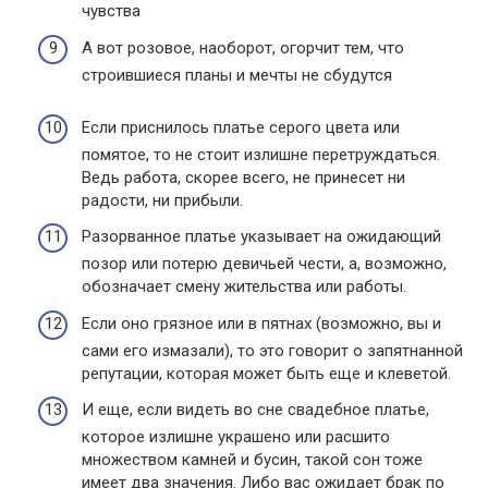
чувства
А вот розовое, наоборот, огорчит тем, что
строившиеся планы и мечты не сбудутся
Если приснилось платье серого цвета или
помятое, то не стоит излишне перетруждаться.
Ведь работа, скорее всего, не принесет ни
радости, ни прибыли.
Разорванное платье указывает на ожидающий
позор или потерю девичьей чести, а, возможно,
обозначает смену жительства или работы.
Если оно грязное или в пятнах (возможно, вы и
сами его измазали), то это говорит о запятнанной
репутации, которая может быть еще и клеветой.
И еще, если видеть во сне свадебное платье,
которое излишне украшено или расшито
множеством камней и бусин, такой сон тоже
имеет два значения. Либо вас ожидает брак по