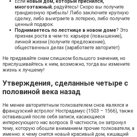
Если
новый дом, который приснился,
многоэтажный
, радуйтесь! Скоро вы получите
грандиозную прибыль! Либо заключите крупную
сделку, либо выиграете в лотерею, либо получите
ценный подарок.
Поднимаетесь по лестнице в новом доме
? Это
признак роста в чем-то: карьере (повышение),
личной жизни (получите предложение),
общественных делах (заработаете авторитет).
Не придавайте снам слишком большого значения, но
прислушивайтесь к ним, возможно, тогда вы измените
жизнь к лучшему!
Утверждения, сделанные четыре с
половиной века назад
Не менее авторитетным толкователем снов являлся и
французский астролог Нострадамус (1503 – 1566), также
оставивший после себя записи, касающиеся
интересующего нас вопроса. В частности, он затронул
тему, которую обошли вниманием прочие толкователи, а
именно: к чему снится новый красивый дом, кишащий