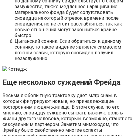
по данному соннику свидетельствует о скором
замужестве, также медленное наращивание
материального фонда будет сопутствовать
сновидца некоторый отрезок времени после
сновидения, но не стоит расслабляться, так как
новые отношения могут закончиться крайне
быстро.
Цыганский сонник. Если обратиться к данному
соннику, то такое видение является символом
ложной славы, которую сновидец получил
незаслуженно.
Еще несколько суждений Фрейда
Весьма любопытную трактовку дает мэтр снам, в
которых фигурируют новые, но принадлежащие
посторонним людям жилища. В этом случае, по его
мнению, сновидцу суждено сыграть важную роль в
жизни другого человека, который, возможно, станет его
сексуальным партнером. Заметим мимоходом, что
Фрейду было свойственно многие аспекты
человеческой психики рассматривать через призму