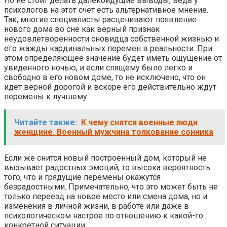
Но не стоит делать далекоидущие выводы, ведь у
психологов на этот счет есть альтернативное мнение.
Так, многие специалисты расценивают появление
нового дома во сне как верный признак
неудовлетворенности сновидца собственной жизнью и
его жажды кардинальных перемен в реальности. При
этом определяющее значение будет иметь ощущение от
увиденного ночью, и если спящему было легко и
свободно в его новом доме, то не исключено, что он
идет верной дорогой и вскоре его действительно ждут
перемены к лучшему.
Читайте также:
К чему снятся военные люди
женщине. Военный мужчина толкование сонника
Если же снится новый построенный дом, который не
вызывает радостных эмоций, то высока вероятность
того, что и грядущие перемены окажутся
безрадостными. Примечательно, что это может быть не
только переезд на новое место или смена дома, но и
изменения в личной жизни, в работе или даже в
психологическом настрое по отношению к какой-то
конкретной ситуации.