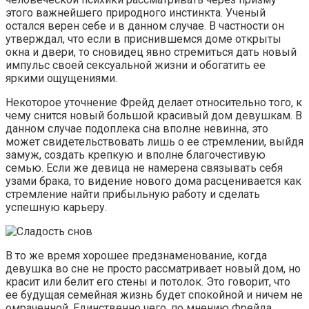
этого важнейшего природного инстинкта. Ученый
остался верен себе и в данном случае. В частности он
утверждал, что если в приснившемся доме открыты
окна и двери, то сновидец явно стремиться дать новый
импульс своей сексуальной жизни и обогатить ее
яркими ощущениями.
Некоторое уточнение Фрейд делает относительно того, к
чему снится новый большой красивый дом девушкам. В
данном случае подоплека сна вполне невинна, это
может свидетельствовать лишь о ее стремлении, выйдя
замуж, создать крепкую и вполне благочестивую
семью. Если же девица не намерена связывать себя
узами брака, то видение нового дома расценивается как
стремление найти прибыльную работу и сделать
успешную карьеру.
В то же время хорошее предзнаменование, когда
девушка во сне не просто рассматривает новый дом, но
красит или белит его стены и потолок. Это говорит, что
ее будущая семейная жизнь будет спокойной и ничем не
омраченной. Единственно чего, по мнению Фрейда,