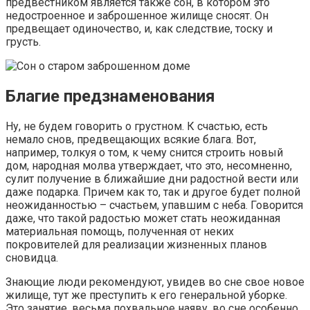
предвестником является также сон, в котором это
недостроенное и заброшенное жилище сносят. Он
предвещает одиночество, и, как следствие, тоску и
грусть.
Благие предзнаменования
Ну, не будем говорить о грустном. К счастью, есть
немало снов, предвещающих всякие блага. Вот,
например, толкуя о том, к чему снится строить новый
дом, народная молва утверждает, что это, несомненно,
сулит получение в ближайшие дни радостной вести или
даже подарка. Причем как то, так и другое будет полной
неожиданностью – счастьем, упавшим с неба. Говорится
даже, что такой радостью может стать неожиданная
материальная помощь, полученная от неких
покровителей для реализации жизненных планов
сновидца.
Знающие люди рекомендуют, увидев во сне свое новое
жилище, тут же преступить к его генеральной уборке.
Это занятие, весьма похвальное наяву, во сне особенно