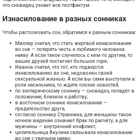
что сновидец узнает все постфактум.
Изнасилование в разных сонниках
Чтобы растолковать сон, обратимся к разным сонникам:
Миллер считал, что стать жертвой изнасилования
во сне — потерять честь и любимого человека
наяву. А если такое случилось с кем-то другим, то
ваших друзей постигнет большое горе;
Иванов считал, что тот, кто подвергся
изнасилованию во сне, недоволен своей
сексуальной жизнью. А если вы сами выступали в
роли насильника, то ждите плохих новостей;
по эзотерическому соннику — сновидец попадёт в
положение, близкое к рабству;
в восточном соннике изнасилование —
предательство друга;
согласно соннику Странника, для женщины такое
ночное видение означает брак по расчёту, а для
мужчины — внутренний конфликт;
целительница Акулина связывала изнасилование
во сне с увечьем наяву;