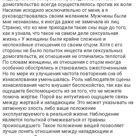
домогательство всегда осуществлялось против их воли.
Насилие исходило исключительно от меня, а я
руководствовалась своим желанием. Мужчины были
мне незнакомы, я иногда даже не замечала их лиц.
Странно, что ко мне приходили такие сны еще до того,
как я узнала, что такое на самом деле сексуальная
жизнь.» У женщины были крайне сложные и
неспокойные отношения со своим отцом. Хотя с его
стороны не было попыток инцеста или сексуальных
домогательств, их отношения не отличались теплотой.
По словам женщины, их отношения с отцом иногда
особенно обострялись и становились ожесточенными.
Но по мере их улучшения частота повторения сна об
изнасиловании уменьшалась. Роль наблюдателя сцены
изнасилования часто внушает беспокойство, так как вы
ощущаете беспомощность из-за того, что не можете
помочь жертве. Порой вы интуитивно ощущаете связь
между жертвой и нападающим. Это может указывать на
затаенную злость либо ваше положение
эксплуатируемого в реальной жизни. Наблюдение
является попыткой отмежеваться от травмы
произошедшего. Такое положение вещей позволяет
лучше понять отношения между нападающим и