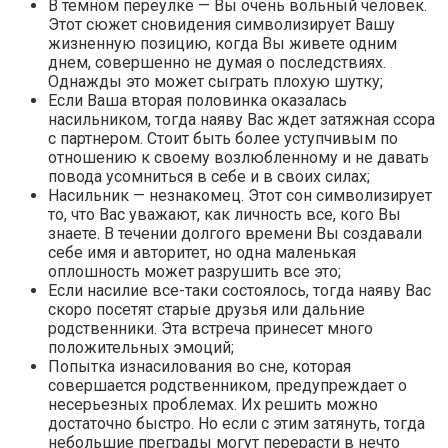
В темном переулке — Вы очень вольный человек.
Этот сюжет сновидения символизирует Вашу
жизненную позицию, когда Вы живете одним
днем, совершенно не думая о последствиях.
Однажды это может сыграть плохую шутку;
Если Ваша вторая половинка оказалась
насильником, тогда наяву Вас ждет затяжная ссора
с партнером. Стоит быть более уступчивым по
отношению к своему возлюбленному и не давать
повода усомниться в себе и в своих силах;
Насильник — незнакомец. Этот сон символизирует
то, что Вас уважают, как личность все, кого Вы
знаете. В течении долгого времени Вы создавали
себе имя и авторитет, но одна маленькая
оплошность может разрушить все это;
Если насилие все-таки состоялось, тогда наяву Вас
скоро посетят старые друзья или дальние
родственники. Эта встреча принесет много
положительных эмоций;
Попытка изнасилования во сне, которая
совершается родственником, предупреждает о
несерьезных проблемах. Их решить можно
достаточно быстро. Но если с этим затянуть, тогда
небольшие преграды могут перерасти в нечто