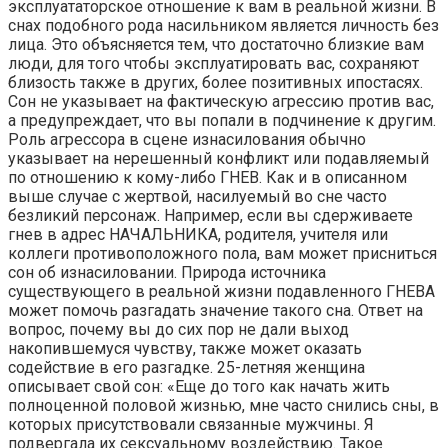
эксплуататорское отношение к вам в реальной жизни. В
снах подобного рода насильником является личность без
лица. Это объясняется тем, что достаточно близкие вам
люди, для того чтобы эксплуатировать вас, сохраняют
близость также в других, более позитивных ипостасях.
Сон не указывает на фактическую агрессию против вас,
а предупреждает, что вы попали в подчинение к другим.
Роль агрессора в сцене изнасилования обычно
указывает на нерешенный конфликт или подавляемый
по отношению к кому-либо ГНЕВ. Как и в описанном
выше случае с жертвой, насилуемый во сне часто
безликий персонаж. Например, если вы сдерживаете
гнев в адрес НАЧАЛЬНИКА, родителя, учителя или
коллеги противоположного пола, вам может присниться
сон об изнасиловании. Природа источника
существующего в реальной жизни подавленного ГНЕВА
может помочь разгадать значение такого сна. Ответ на
вопрос, почему вы до сих пор не дали выход
накопившемуся чувству, также может оказать
содействие в его разгадке. 25-летняя женщина
описывает свой сон: «Еще до того как начать жить
полноценной половой жизнью, мне часто снились сны, в
которых присутствовали связанные мужчины. Я
подвергала их сексуальному воздействию. Такое