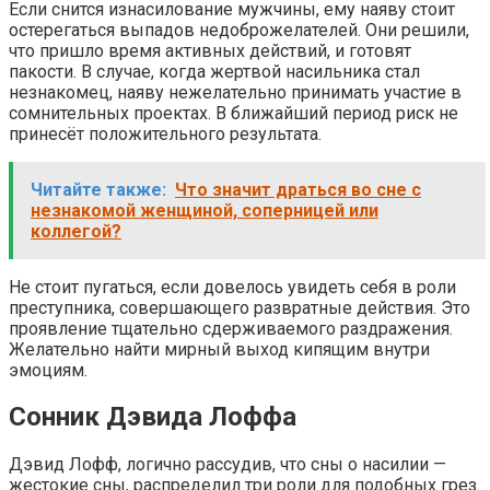
Если снится изнасилование мужчины, ему наяву стоит
остерегаться выпадов недоброжелателей. Они решили,
что пришло время активных действий, и готовят
пакости. В случае, когда жертвой насильника стал
незнакомец, наяву нежелательно принимать участие в
сомнительных проектах. В ближайший период риск не
принесёт положительного результата.
Читайте также:
Что значит драться во сне с
незнакомой женщиной, соперницей или
коллегой?
Не стоит пугаться, если довелось увидеть себя в роли
преступника, совершающего развратные действия. Это
проявление тщательно сдерживаемого раздражения.
Желательно найти мирный выход кипящим внутри
эмоциям.
Сонник Дэвида Лоффа
Дэвид Лофф, логично рассудив, что сны о насилии —
жестокие сны, распределил три роли для подобных грез.