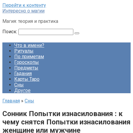
Перейти к контенту
Интересно о магии
Магия: теория и практика
Поиск:
Что в имени?
Ритуалы
По приметам
Гороскопы
Предметы
Гадания
Карты Таро
Сны
Другое
Главная
»
Сны
Сонник Попытки изнасилования : к
чему снятся Попытки изнасилования
женщине или мужчине