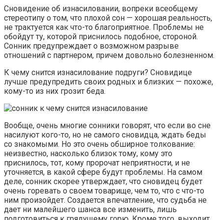
Сновидение об изнасиловании, вопреки всеобщему
стереотипу о том, что плохой сон — хорошая реальность,
не трактуется как что-то благоприятное. Проблемы не
обойдут ту, которой приснилось подобное, стороной.
Сонник предупреждает о возможном разрыве
отношений с партнером, причем довольно болезненном.
К чему снится изнасилование подруги? Сновидице
лучше предупредить своих родных и близких — похоже,
кому-то из них грозит беда.
Вообще, очень многие сонники говорят, что если во сне
насилуют кого-то, но не самого сновидца, ждать беды
со знакомыми. Но это очень обширное толкование:
неизвестно, насколько близок тому, кому это
приснилось, тот, кому пророчат неприятности, и не
уточняется, в какой сфере будут проблемы. На самом
деле, сонник скорее утверждает, что сновидец будет
очень горевать о своем товарище, чем то, что с что-то
ним произойдет. Создается впечатление, что судьба не
дает ни малейшего шанса все изменить, лишь
подготовиться к грядущему горю. Кроме того, выходит,