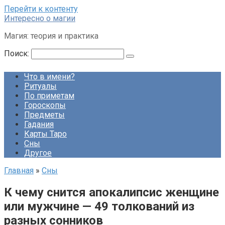
Перейти к контенту
Интересно о магии
Магия: теория и практика
Поиск:
Что в имени?
Ритуалы
По приметам
Гороскопы
Предметы
Гадания
Карты Таро
Сны
Другое
Главная
»
Сны
К чему снится апокалипсис женщине
или мужчине — 49 толкований из
разных сонников