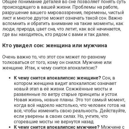
Общее понимание деталей во сне позволяет понять суть
происходящего в вашей жизни. Проблемы на работе,
разрушение вашего мировоззрения, перемены, чистый
лист и многое другое может означать такой сон. Важно
вспомнить и обратить внимание на такие моменты, как
люди, природа, цвет сна, что летит, как всё начинается,
где вы находитесь, кто рядом с вами и так далее.
Кто увидел сон: женщина или мужчина
Очень важно то, что этот сон может по-разному
толковаться от того, кому он снился. Мужчине или
женщине. Итак, к чему снится апокалипсис?
К чему снится апокалипсис женщине?
Сон, в
котором женщина видит апокалипсис означает
новый этап в её жизни. Сожжённые мосты и
развеянные по ветру старые принципы и устои.
Новая жизнь, новые планы. Это тот самый момент,
когда всё надоело настолько, что человек готов на
всё, чтобы изменить свою реальность. Действуйте,
если уверены в своих силах. Но, учтите, что
сгоревшие мосты не вернутся назад.
К чему снится апокалипсис мужчине?
Мужчине с