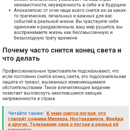
неизвестности, неуверенность в себе и в будущем.
Апокалипсис от огня чаще всего снится из-за каких-
то трагических, печальных и важных для вас
событий в реальной жизни. Вы чувствуете себя
одиноким и раздавленным, ваш мир рушится, вы
воспринимаете жизнь как бессмысленную и
безысходную трату времени.
Почему часто снится конец света и
что делать
Профессиональные трактователи подсказывают, что
если постоянно снится конец света, это подсознательная
защита от тревог, вызванных изменяющимися
обстоятельствами. Такое впечатляющее видение
помогает выплеснуть накопившиеся эмоции
напряженности и страха.
Читайте также:
К чему снится погоня: что
говорят сонники Миллера, Нострадамуса, Фрейда
и других. Толкование снов о погоне в разных её
вариантах