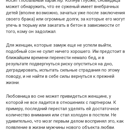
носит глобальный характер. Копнув глубже, сновидица
может обнаружить, что ее суженый имеет внебрачных
детей (вполне возможно, зачатых уже после заключения
своего брака) или огромные долги, за которые его могут
упечь в тюрьму или закатать в бетон в зависимости от
того, кому он задолжал.
Для женщин, которые замуж еще не успели выйти,
подобный сон не сулит ничего хорошего. Им предстоит в
ближайшем времени перенести немало бед, и в
результате подвергнуться риску опуститься на дно,
деградировать, испытать сильные страдания по этому
поводу, и не найти в себе силы вернуться к прежней
жизни.
Любовница во сне может привидеться женщине, у
которой не все ладится в отношениях с партнером. К
примеру, последний перестал уделять ей достаточное
количество внимания или стал холоден в постели. Не
удивительно, что мозг первым делом воспринял это, как
появление в жизни мужчины нового объекта любви.