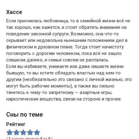
Хассе
Если приснилась любовница, то в семейной жизни всё не
так хорошо, как кажется, и стоит обратить внимание на
поведение законной супруги. Возможно, она что-то
скрывает или недовольна нынешним положением дел в
физическом и духовном плане. Тогда стоит начистоту
поговорить с дорогим человеком, пока всё не зашло
слишком далеко, и семья совсем не распалась.
Если вы избиваете, унижаете или даже лишаете жизни
бывшую, то вы хотите обладать властью над кем-то
другим (необязательно это связано с личной жизнью, это
могут быть рабочие моменты), а также вы сильно
тянетесь к чему-то запретному — азартные игры,
наркотические вещества, связи на стороне и прочее.
Сны по теме
Рейтинг
(
1
оценка, среднее
5
из
5
)