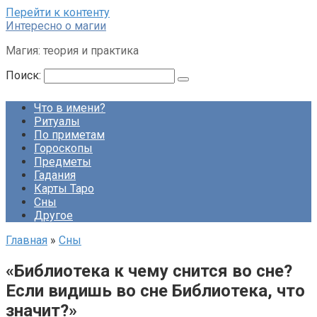
Перейти к контенту
Интересно о магии
Магия: теория и практика
Поиск:
Что в имени?
Ритуалы
По приметам
Гороскопы
Предметы
Гадания
Карты Таро
Сны
Другое
Главная
»
Сны
«Библиотека к чему снится во сне?
Если видишь во сне Библиотека, что
значит?»