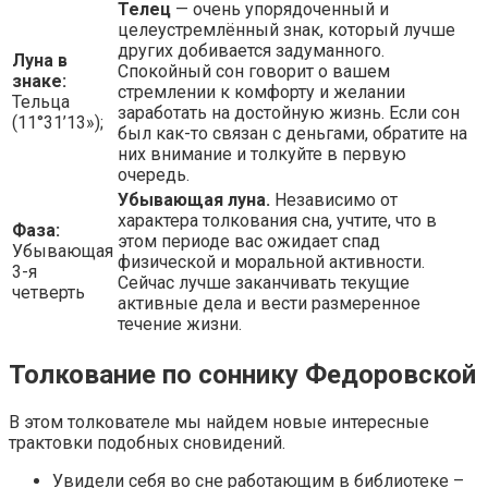
Телец
— очень упорядоченный и
целеустремлённый знак, который лучше
других добивается задуманного.
Луна в
Спокойный сон говорит о вашем
знаке:
стремлении к комфорту и желании
Тельца
заработать на достойную жизнь. Если сон
(11°31’13»);
был как-то связан с деньгами, обратите на
них внимание и толкуйте в первую
очередь.
Убывающая луна.
Независимо от
характера толкования сна, учтите, что в
Фаза:
этом периоде вас ожидает спад
Убывающая
физической и моральной активности.
3-я
Сейчас лучше заканчивать текущие
четверть
активные дела и вести размеренное
течение жизни.
Толкование по соннику Федоровской
В этом толкователе мы найдем новые интересные
трактовки подобных сновидений.
Увидели себя во сне работающим в библиотеке –