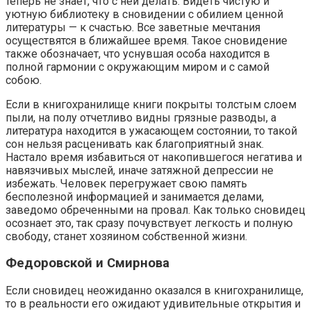
теперь не знает, что с ней делать. Видеть чистую и
уютную библиотеку в сновидении с обилием ценной
литературы — к счастью. Все заветные мечтания
осуществятся в ближайшее время. Такое сновидение
также обозначает, что уснувшая особа находится в
полной гармонии с окружающим миром и с самой
собою.
Если в книгохранилище книги покрыты толстым слоем
пыли, на полу отчетливо видны грязные разводы, а
литература находится в ужасающем состоянии, то такой
сон нельзя расценивать как благоприятный знак.
Настало время избавиться от накопившегося негатива и
навязчивых мыслей, иначе затяжной депрессии не
избежать. Человек перегружает свою память
бесполезной информацией и занимается делами,
заведомо обреченными на провал. Как только сновидец
осознает это, так сразу почувствует легкость и полную
свободу, станет хозяином собственной жизни.
Федоровской и Смирнова
Если сновидец неожиданно оказался в книгохранилище,
то в реальности его ожидают удивительные открытия и