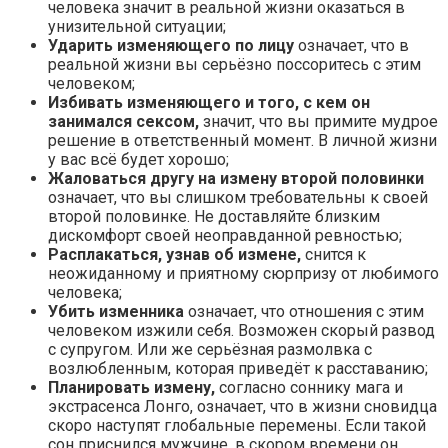
человека значит в реальной жизни оказаться в
унизительной ситуации;
Ударить изменяющего по лицу
означает, что в
реальной жизни вы серьёзно поссоритесь с этим
человеком;
Избивать изменяющего и того, с кем он
занимался сексом,
значит, что вы примите мудрое
решение в ответственный момент. В личной жизни
у вас всё будет хорошо;
Жаловаться другу на измену второй половинки
означает, что вы слишком требовательны к своей
второй половинке. Не доставляйте близким
дискомфорт своей неоправданной ревностью;
Расплакаться, узнав об измене,
снится к
неожиданному и приятному сюрпризу от любимого
человека;
Убить изменника
означает, что отношения с этим
человеком изжили себя. Возможен скорый развод
с супругом. Или же серьёзная размолвка с
возлюбленным, которая приведёт к расставанию;
Планировать измену,
согласно соннику мага и
экстрасенса Лонго, означает, что в жизни сновидца
скоро наступят глобальные перемены. Если такой
сон приснился мужчине, в скором времени он