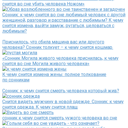
снится во сне убить человека Ножом»
Сонник: к чему снится во сне любимый человек с другой
женщиной, разговор и расставание с любимым? К чему
снится измена, выйти замуж, ругаться, целоваться с
любимым?
Приснилось, что сбила машина вас или другого
человека? Сонник толкует – к чему снится кошмар.
«Сонник Могила живого человека приснилась, к чему
снится во сне Могила живого человека»
К чему снится измена жены: полное толкование
по сонникам
Сонник: к чему снится смерть человека который жив?
Снится видеть мужчину в новой одежде. Сонник: к чему
снится одежда. К чему снится плащ
сонник к чему снится смерть чужого человека во сне