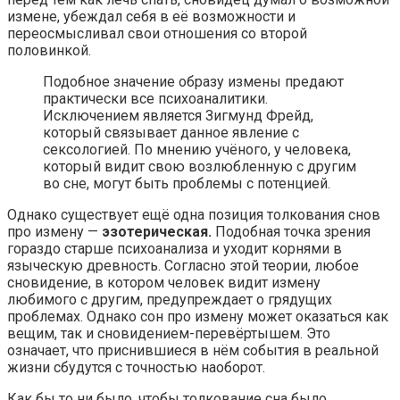
измене, убеждал себя в её возможности и
переосмысливал свои отношения со второй
половинкой.
Подобное значение образу измены предают
практически все психоаналитики.
Исключением является Зигмунд Фрейд,
который связывает данное явление с
сексологией. По мнению учёного, у человека,
который видит свою возлюбленную с другим
во сне, могут быть проблемы с потенцией.
Однако существует ещё одна позиция толкования снов
про измену —
эзотерическая.
Подобная точка зрения
гораздо старше психоанализа и уходит корнями в
языческую древность. Согласно этой теории, любое
сновидение, в котором человек видит измену
любимого с другим, предупреждает о грядущих
проблемах. Однако сон про измену может оказаться как
вещим, так и сновидением-перевёртышем. Это
означает, что приснившиеся в нём события в реальной
жизни сбудутся с точностью наоборот.
Как бы то ни было, чтобы толкование сна было