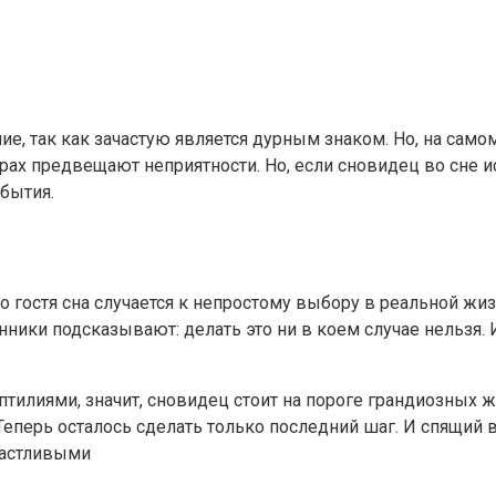
ие, так как зачастую является дурным знаком. Но, на само
трах предвещают неприятности. Но, если сновидец во сне
бытия.
о гостя сна случается к непростому выбору в реальной жи
ки подсказывают: делать это ни в коем случае нельзя. 
птилиями, значит, сновидец стоит на пороге грандиозных 
еперь осталось сделать только последний шаг. И спящий вд
частливыми