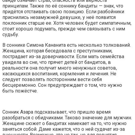
банде означает страх, опасность или верность
принципам. Также по её соннику бандиты — знак, что
придётся отстаивать свою позицию. Если разбойники
приснились незамужней девушке, у неё появится
поклонник старше ее. Хотя человек будет симпатичным,
стоит хорошо подумать, прежде чем связывать с ним
судьбу.
В соннике Симона Кананита есть несколько толкований.
Женщина, которая беседовала с преступниками,
пострадает из-за доверчивости. Если мать семейства
увидела во сне, что прячет детей от бандитов, в
реальности она получит много ненужных советов,
касающихся воспитания, кормления и лечения. Не
следует позволять посторонним вести себя
бесцеремонно. Сон предупреждает о том, что нужно
быть пожёстче.
Сонник Азара подсказывает, что пришло время
разобраться с обидчиками. Таково значение для мужчин.
Женщине сюжет о бандитах намекает на то, что нужно
заняться собой. Даме кажется, что о ней судачат из-за
внешности. Возможно, это не так, но для поднятия