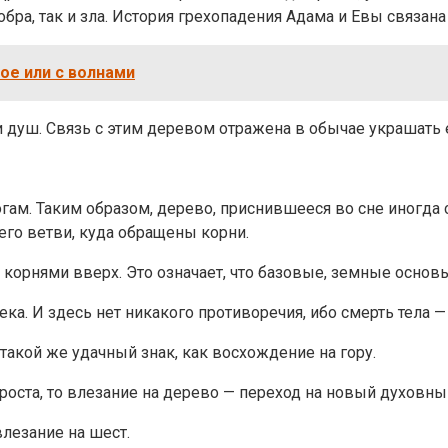
бра, так и зла. История грехопадения Адама и Евы связана
ое или с волнами
 душ. Связь с этим деревом отражена в обычае украшать 
гам. Таким образом, дерево, приснившееся во сне иногда 
 его ветви, куда обращены корни.
е корнями вверх. Это означает, что базовые, земные осно
а. И здесь нет никакого противоречия, ибо смерть тела —
такой же удачный знак, как восхождение на гору.
роста, то влезание на дерево — переход на новый духовны
влезание на шест.