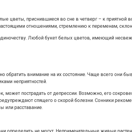
елые цветы, приснившиеся во сне в четверг – к приятной 
настоящими отношениями, стремлению к переменам, склонн
диночеству. Любой букет белых цветов, имеющий несвежи
жно обратить внимание на их состояние. Чаще всего они б
иками неприятностей.
к, может пострадать от депрессии. Возможно, его сокров
редупреждают спящего о скорой болезни. Сонники рекоме
ы или расставание.
ни определить не могут. Непримечательные живые растени