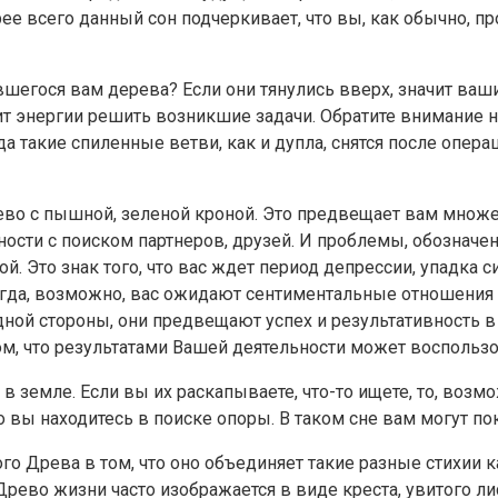
рее всего данный сон подчеркивает, что вы, как обычно, п
вшегося вам дерева? Если они тянулись вверх, значит ва
ит энергии решить возникшие задачи. Обратите внимание н
а такие спиленные ветви, как и дупла, снятся после опер
рево с пышной, зеленой кроной. Это предвещает вам множе
ности с поиском партнеров, друзей. И проблемы, обозначе
. Это знак того, что вас ждет период депрессии, упадка с
гда, возможно, вас ожидают сентиментальные отношения с
ной стороны, они предвещают успех и результативность в д
м, что результатами Вашей деятельности может воспользов
в земле. Если вы их раскапываете, что-то ищете, то, возм
о вы находитесь в поиске опоры. В таком сне вам могут пок
о Древа в том, что оно объединяет такие разные стихии как
рево жизни часто изображается в виде креста, увитого ли