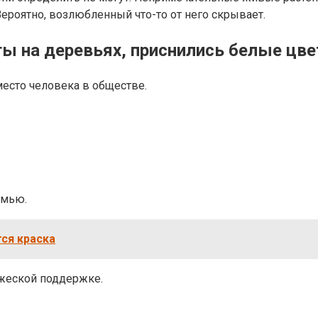
Вероятно, возлюбленный что-то от него скрывает.
ты на деревьях, приснились белые цве
есто человека в обществе.
емью.
тся краска
ужеской поддержке.