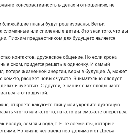
роявите консервативность в делах и отношениях, не
ши ближайшие планы будут реализованы. Ветви,
а сломанные или спиленные ветви. Это знак того, что вы
ации. Плохим предвестником для будущего является
ство контактов, дружеское общение. Но если крона
нные сном, придется решать в одиночку. И самый
ил, потеря жизненной энергии, веры в будущее. А, может
 кем-то, расцвет новых чувств. Внимательно следует
елах и чувствах. С другой, в наших снах плоды часто
аться кто-то другой.
ожно, откроете какую-то тайну или укрепите духовную
азать что-то или кого-то, на кого вы сможете опереться.
 воздух, земля и вода, т. Е. Те элементы, которые
стьями. Но жизнь человека неотделима и от Древа