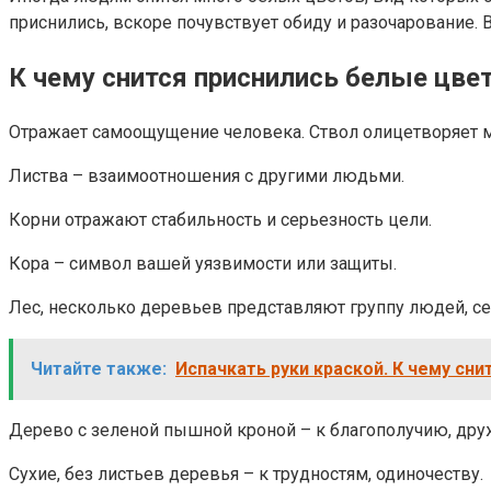
приснились, вскоре почувствует обиду и разочарование. 
К чему снится приснились белые цве
Отражает самоощущение человека. Ствол олицетворяет м
Листва – взаимоотношения с другими людьми.
Корни отражают стабильность и серьезность цели.
Кора – символ вашей уязвимости или защиты.
Лес, несколько деревьев представляют группу людей, с
Читайте также:
Испачкать руки краской. К чему сни
Дерево с зеленой пышной кроной – к благополучию, др
Сухие, без листьев деревья – к трудностям, одиночеству.