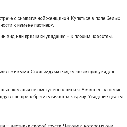
встрече с симпатичной женщиной. Купаться в поле белых
ости к измене партнеру.
й вид или признаки увядания – к плохим новостям,
ывают живыми. Стоит задуматься, если спящий увидел
енные желания не смогут исполниться. Увядшее растение
ндуют не пренебрегать визитом к врачу. Увядшие цветы
я — вестники скорой грусти. Человек, которому они