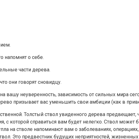
рием.
 напомнят о себе.
ельные части дерева.
то они говорят сновидцу.
а вашу неуверенность, зависимость от сильных мира сег
рево призывает вас уменьшить свои амбиции (как в прив
вственной. Толстый ствол увиденного дерева предвещает, ч
я, с которой справиться вам будет нелегко. Ствол может б
а на стволе напоминают вам о заболеваниях, операциях, п
л. Это предвестник будущих неприятностей, жизненных пот