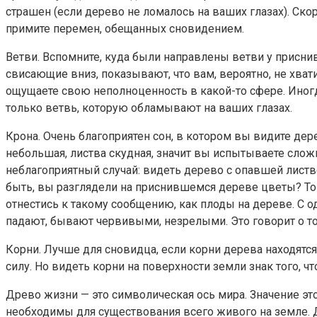
страшен (если дерево не ломалось на ваших глазах). Ско
примите перемен, обещанных сновидением.
Ветви. Вспомните, куда были направлены ветви у присни
свисающие вниз, показывают, что вам, вероятно, не хват
ощущаете свою неполноценность в какой-то сфере. Иногд
только ветвь, которую обламывают на ваших глазах.
Крона. Очень благоприятен сон, в котором вы видите де
небольшая, листва скудная, значит вы испытываете слож
неблагоприятный случай: видеть дерево с опавшей листвой
быть, вы разглядели на приснившемся дереве цветы? То
отнестись к такому сообщению, как плоды на дереве. С од
падают, бывают червивыми, незрелыми. Это говорит о то
Корни. Лучше для сновидца, если корни дерева находятся 
силу. Но видеть корни на поверхности земли знак того, чт
Древо жизни — это символическая ось мира. Значение этог
необходимы для существования всего живого на земле. Д