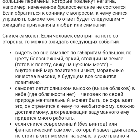
большие перемены, которые повлекут негатив,
например, намеченное бракосочетание не состоится.
Если обратиться к соннику с вопросом, к чему снится
управлять самолетом, то ответ будет следующим –
ожидайте признания в любви или симпатии.
Снится самолет. Если человек смотрит на него со
стороны, то можно ожидать следующих событий:
видеть во сне самолет по габаритам большой, по
цвету белоснежный, яркий, стоящий на земле
(готов к полету, сижу на нужном месте) –
внутренний мир позитивен и чист, моральные
качества высоки, в будущем все сложится
позитивно;
самолет летит слишком высоко (выше облаков) в
небе (где облачности нет) – человек по своей
природе мечтательный, может быть, он скрывает
это, он стремится к чему-то несбыточному, сложно
достижимому, для реализации задуманного ему
придется много работать;
если снится современный (без винтов) или
фантастический самолет, который завел двигатель,
не стоит в этот момент на земле, а уже плавно и