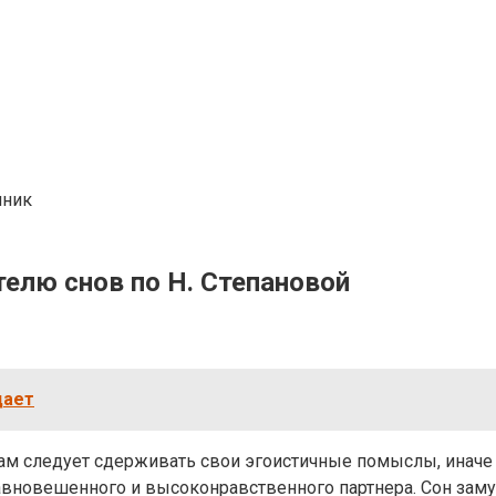
нник
телю снов по Н. Степановой
дает
вам следует сдерживать свои эгоистичные помыслы, иначе
уравновешенного и высоконравственного партнера. Сон за