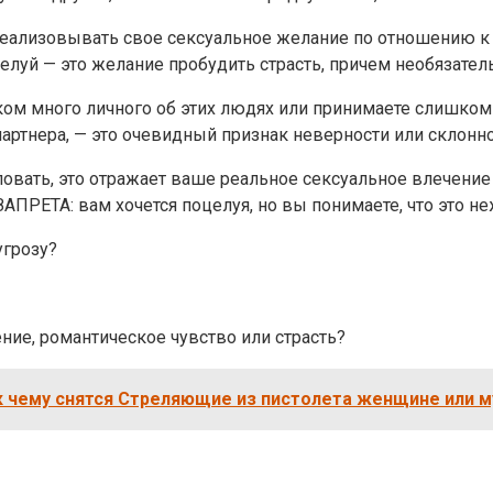
реализовывать свое сексуальное желание по отношению к 
уй — это желание пробудить страсть, причем необязательно
шком много личного об этих людях или принимаете слишком
партнера, — это очевидный признак неверности или склонн
ловать, это отражает ваше реальное сексуальное влечение
ЗАПРЕТА: вам хочется поцелуя, но вы понимаете, что это н
угрозу?
ие, романтическое чувство или страсть?
к чему снятся Стреляющие из пистолета женщине или 