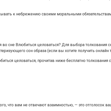
зывать к небрежению своими моральными обязательствами.
ся во сне Влюбиться целоваться? Для выбора толкования 
еризующего сон образа (если вы хотите получить онлайн т
любиться целоваться, прочитав ниже бесплатно толкования
того, что вам не отвечают взаимностью, — это отголосок в