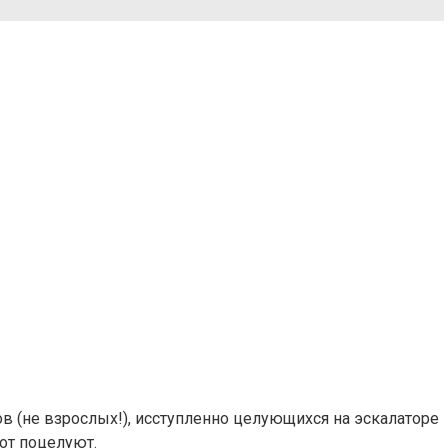
 (не взрослых!), исступленно целующихся на эскалаторе
вот поцелуют.