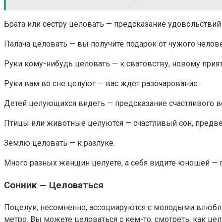
Брата или сестру целовать — предсказание удовольствий
Палача целовать — вы получите подарок от чужого челове
Руки кому-нибудь целовать — к сватовству, новому при
Руки вам во сне целуют — вас ждет разочарование.
Детей целующихся видеть — предсказание счастливого во
Птицы или животные целуются — счастливый сон, предве
Землю целовать — к разлуке.
Много разных женщин целуете, а себя видите юношей — п
Сонник — Целоваться
Поцелуи, несомненно, ассоциируются с молодыми влюбле
метро. Вы можете целоваться с кем-то, смотреть, как це