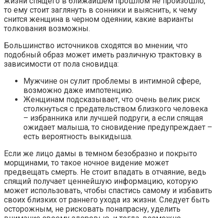
жизни спящего в ближайшем прошлом не произошло,
то ему стоит заглянуть в сонники и выяснить, к чему
снится женщина в черном одеянии, какие варианты
толкования возможны.
Большинство источников сходятся во мнении, что
подобный образ может иметь различную трактовку в
зависимости от пола сновидца:
Мужчине он сулит проблемы в интимной сфере,
возможно даже импотенцию.
Женщинам подсказывает, что очень велик риск
столкнуться с предательством близкого человека
– избранника или лучшей подруги, а если спящая
ожидает малыша, то сновидение предупреждает –
есть вероятность выкидыша.
Если же лицо дамы в темном безобразно и покрыто
морщинами, то такое ночное видение может
предвещать смерть. Не стоит впадать в отчаяние, ведь
спящий получает ценнейшую информацию, которую
может использовать, чтобы спастись самому и избавить
своих близких от раннего ухода из жизни. Следует быть
осторожным, не рисковать понапрасну, уделить