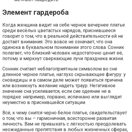
Элемент гардероба
Когда женщина видит на себе черное вечернее платье
среди весёлых цветастых нарядов, приснившееся
говорит о том, что в реальной действительности ей не
достаёт внимания. Это вовсе не означает, что она
одинока в буквальном понимании этого слова. Сонник
полагает, что близкий человек недостаточно ценит её,
потому и меркнут сверкающие лучи праздника жизни.
Сонник считает неблагоприятным символом во сне
длинное черное платье, наглухо скрывающее фигуру: у
сновидицы и в самом деле может появиться причина
или возникнуть желание надеть траур. Негативное
значение сна усиливается, если сие одеяние не в
порядке: например, порвано, испачкано или выглядит
неуместно в приснившейся ситуации.
Всё, к чему снится черно белое платье, свидетельствует
о том, что вы – гармоничная, всесторонне развитая
личность. Вам не привыкать с лёгкостью преодолевать
неожиданные препятствия в любых жизненных сферах,