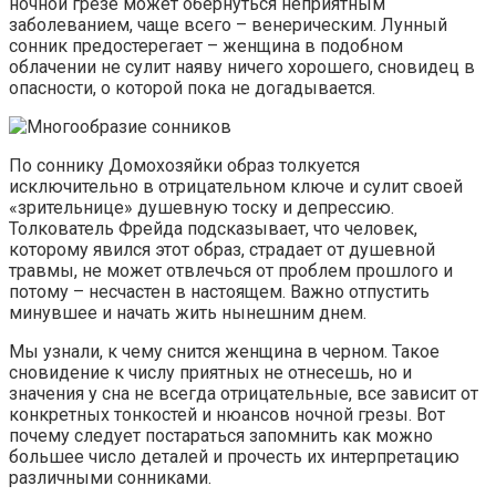
ночной грезе может обернуться неприятным
заболеванием, чаще всего – венерическим. Лунный
сонник предостерегает – женщина в подобном
облачении не сулит наяву ничего хорошего, сновидец в
опасности, о которой пока не догадывается.
По соннику Домохозяйки образ толкуется
исключительно в отрицательном ключе и сулит своей
«зрительнице» душевную тоску и депрессию.
Толкователь Фрейда подсказывает, что человек,
которому явился этот образ, страдает от душевной
травмы, не может отвлечься от проблем прошлого и
потому – несчастен в настоящем. Важно отпустить
минувшее и начать жить нынешним днем.
Мы узнали, к чему снится женщина в черном. Такое
сновидение к числу приятных не отнесешь, но и
значения у сна не всегда отрицательные, все зависит от
конкретных тонкостей и нюансов ночной грезы. Вот
почему следует постараться запомнить как можно
большее число деталей и прочесть их интерпретацию
различными сонниками.