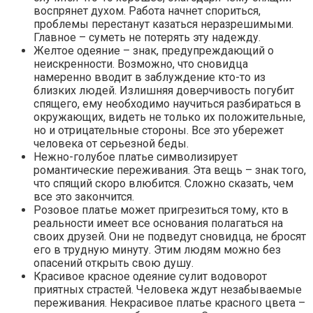
воспрянет духом. Работа начнет спориться,
проблемы перестанут казаться неразрешимыми.
Главное – суметь не потерять эту надежду.
Желтое одеяние – знак, предупреждающий о
неискренности. Возможно, что сновидца
намеренно вводит в заблуждение кто-то из
близких людей. Излишняя доверчивость погубит
спящего, ему необходимо научиться разбираться в
окружающих, видеть не только их положительные,
но и отрицательные стороны. Все это убережет
человека от серьезной беды.
Нежно-голубое платье символизирует
романтические переживания. Эта вещь – знак того,
что спящий скоро влюбится. Сложно сказать, чем
все это закончится.
Розовое платье может пригрезиться тому, кто в
реальности имеет все основания полагаться на
своих друзей. Они не подведут сновидца, не бросят
его в трудную минуту. Этим людям можно без
опасений открыть свою душу.
Красивое красное одеяние сулит водоворот
приятных страстей. Человека ждут незабываемые
переживания. Некрасивое платье красного цвета –