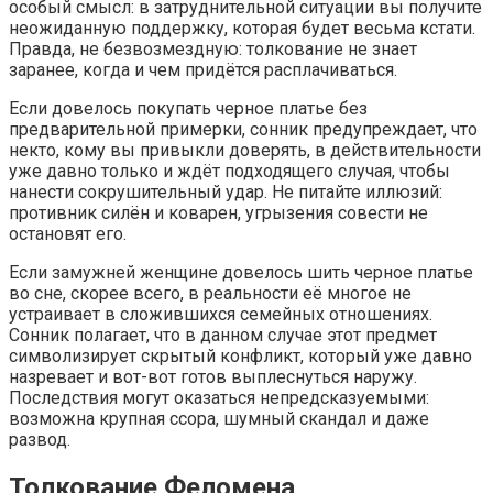
особый смысл: в затруднительной ситуации вы получите
неожиданную поддержку, которая будет весьма кстати.
Правда, не безвозмездную: толкование не знает
заранее, когда и чем придётся расплачиваться.
Если довелось покупать черное платье без
предварительной примерки, сонник предупреждает, что
некто, кому вы привыкли доверять, в действительности
уже давно только и ждёт подходящего случая, чтобы
нанести сокрушительный удар. Не питайте иллюзий:
противник силён и коварен, угрызения совести не
остановят его.
Если замужней женщине довелось шить черное платье
во сне, скорее всего, в реальности её многое не
устраивает в сложившихся семейных отношениях.
Сонник полагает, что в данном случае этот предмет
символизирует скрытый конфликт, который уже давно
назревает и вот-вот готов выплеснуться наружу.
Последствия могут оказаться непредсказуемыми:
возможна крупная ссора, шумный скандал и даже
развод.
Толкование Феломена