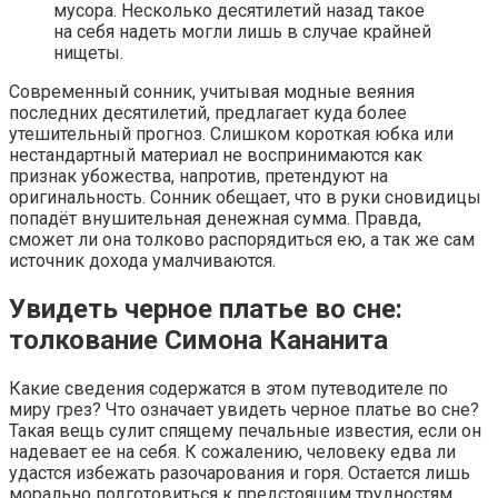
мусора. Несколько десятилетий назад такое
на себя надеть могли лишь в случае крайней
нищеты.
Современный сонник, учитывая модные веяния
последних десятилетий, предлагает куда более
утешительный прогноз. Слишком короткая юбка или
нестандартный материал не воспринимаются как
признак убожества, напротив, претендуют на
оригинальность. Сонник обещает, что в руки сновидицы
попадёт внушительная денежная сумма. Правда,
сможет ли она толково распорядиться ею, а так же сам
источник дохода умалчиваются.
Увидеть черное платье во сне:
толкование Симона Кананита
Какие сведения содержатся в этом путеводителе по
миру грез? Что означает увидеть черное платье во сне?
Такая вещь сулит спящему печальные известия, если он
надевает ее на себя. К сожалению, человеку едва ли
удастся избежать разочарования и горя. Остается лишь
морально подготовиться к предстоящим трудностям.