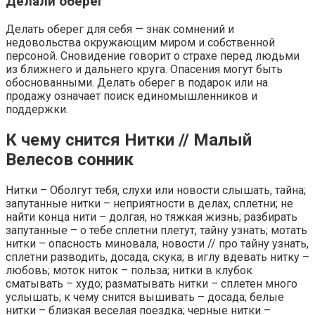
Делали оберег
Делать оберег для себя — знак сомнений и
недовольства окружающим миром и собственной
персоной. Сновидение говорит о страхе перед людьми
из ближнего и дальнего круга. Опасения могут быть
обоснованными. Делать оберег в подарок или на
продажу означает поиск единомышленников и
поддержки.
К чему снится Нитки // Малый
Велесов сонник
Нитки – Оболгут тебя, слухи или новости слышать, тайна;
запутанные нитки – неприятности в делах, сплетни; не
найти конца нити – долгая, но тяжкая жизнь; разбирать
запутанные – о тебе сплетни плетут, тайну узнать; мотать
нитки – опасность миновала, новости // про тайну узнать,
сплетни разводить, досада, скука; в иглу вдевать нитку –
любовь; моток ниток – польза; нитки в клубок
сматывать – худо; разматывать нитки – сплетен много
услышать; к чему снится вышивать – досада; белые
нитки – близкая веселая поездка; черные нитки –