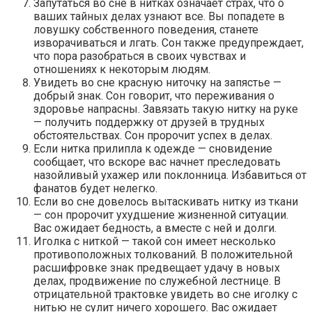
Запутаться во сне в нитках означает страх, что о
ваших тайных делах узнают все. Вы попадете в
ловушку собственного поведения, станете
изворачиваться и лгать. Сон также предупреждает,
что пора разобраться в своих чувствах и
отношениях к некоторым людям.
Увидеть во сне красную ниточку на запястье —
добрый знак. Сон говорит, что переживания о
здоровье напрасны. Завязать такую нитку на руке
— получить поддержку от друзей в трудных
обстоятельствах. Сон пророчит успех в делах.
Если нитка прилипла к одежде — сновидение
сообщает, что вскоре вас начнет преследовать
назойливый ухажер или поклонница. Избавиться от
фанатов будет нелегко.
Если во сне довелось вытаскивать нитку из ткани
— сон пророчит ухудшение жизненной ситуации.
Вас ожидает бедность, а вместе с ней и долги.
Иголка с ниткой — такой сон имеет несколько
противоположных толкований. В положительной
расшифровке знак предвещает удачу в новых
делах, продвижение по служебной лестнице. В
отрицательной трактовке увидеть во сне иголку с
нитью не сулит ничего хорошего. Вас ожидает