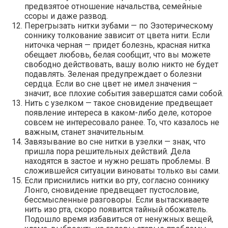
предвзятое отношение начальства, семейные
ссоры и даже развод.
Перегрызать нитки зубами — по Эзотерическому
соннику толкование зависит от цвета нити. Если
ниточка черная — придет болезнь, красная нитка
обещает любовь, белая сообщит, что вы можете
свободно действовать, вашу волю никто не будет
подавлять. Зеленая предупреждает о болезни
сердца. Если во сне цвет не имел значения –
значит, все плохие события завершатся сами собой.
Нить с узелком — такое сновидение предвещает
появление интереса в каком-либо деле, которое
совсем не интересовало ранее. То, что казалось не
важным, станет значительным.
Завязывание во сне нитки в узелки — знак, что
пришла пора решительных действий. Дела
находятся в застое и нужно решать проблемы. В
сложившейся ситуации виноваты только вы сами.
Если приснились нитки во рту, согласно соннику
Лонго, сновидение предвещает пустословие,
бессмысленные разговоры. Если вытаскиваете
нить изо рта, скоро появится тайный обожатель.
Подошло время избавиться от ненужных вещей,