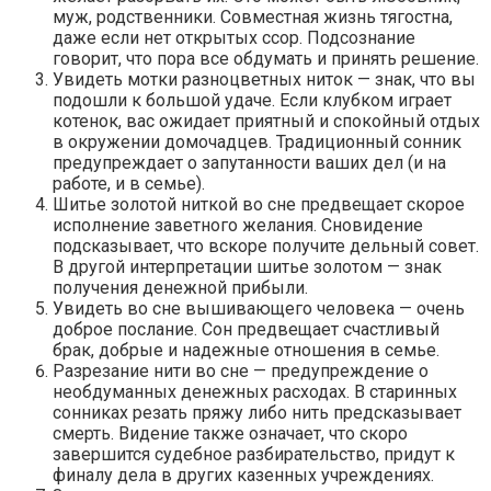
муж, родственники. Совместная жизнь тягостна,
даже если нет открытых ссор. Подсознание
говорит, что пора все обдумать и принять решение.
Увидеть мотки разноцветных ниток — знак, что вы
подошли к большой удаче. Если клубком играет
котенок, вас ожидает приятный и спокойный отдых
в окружении домочадцев. Традиционный сонник
предупреждает о запутанности ваших дел (и на
работе, и в семье).
Шитье золотой ниткой во сне предвещает скорое
исполнение заветного желания. Сновидение
подсказывает, что вскоре получите дельный совет.
В другой интерпретации шитье золотом — знак
получения денежной прибыли.
Увидеть во сне вышивающего человека — очень
доброе послание. Сон предвещает счастливый
брак, добрые и надежные отношения в семье.
Разрезание нити во сне — предупреждение о
необдуманных денежных расходах. В старинных
сонниках резать пряжу либо нить предсказывает
смерть. Видение также означает, что скоро
завершится судебное разбирательство, придут к
финалу дела в других казенных учреждениях.