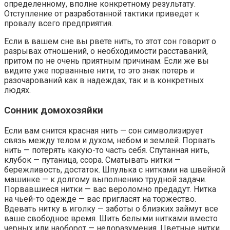
определенному, вполне конкретному результату.
Отступление от разработанной тактики приведет к
провалу всего предприятия.
Если в вашем сне вы рвете нить, то этот сон говорит о
разрывах отношений, о необходимости расставаний,
притом по не очень приятным причинам. Если же вы
видите уже порванные нити, то это знак потерь и
разочарований как в надеждах, так и в конкретных
людях.
Сонник домохозяйки
Если вам снится красная нить — сон символизирует
связь между телом и духом, небом и землей. Порвать
нить — потерять какую-то часть себя. Спутанная нить,
клубок — путаница, ссора. Сматывать нитки —
бережливость, достаток. Шпулька с нитками на швейной
машинке — к долгому выполнению трудной задачи.
Порвавшиеся нитки — вас вероломно предадут. Нитка
на чьей-то одежде — вас пригласят на торжество.
Вдевать нитку в иголку — заботы о близких займут все
ваше свободное время. Шить белыми нитками вместо
черных или наоборот — недоразумения. Цветные нитки