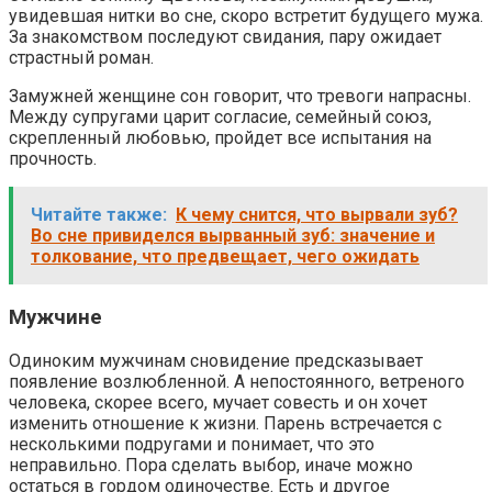
увидевшая нитки во сне, скоро встретит будущего мужа.
За знакомством последуют свидания, пару ожидает
страстный роман.
Замужней женщине сон говорит, что тревоги напрасны.
Между супругами царит согласие, семейный союз,
скрепленный любовью, пройдет все испытания на
прочность.
Читайте также:
К чему снится, что вырвали зуб?
Во сне привиделся вырванный зуб: значение и
толкование, что предвещает, чего ожидать
Мужчине
Одиноким мужчинам сновидение предсказывает
появление возлюбленной. А непостоянного, ветреного
человека, скорее всего, мучает совесть и он хочет
изменить отношение к жизни. Парень встречается с
несколькими подругами и понимает, что это
неправильно. Пора сделать выбор, иначе можно
остаться в гордом одиночестве. Есть и другое