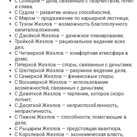
С Солнцем — дела, связанные с творчеством, почет
и слава;
С Судом — развитие новых способностей;
С Миром — продвижение по карьерной лестнице;
С Тузом Жезлов — возможность благополучного
капиталовложения;
С Двойкой Жезлов — денежное планирование;
Тройкой Жезлов — рациональное ведение всех
дел;
С Четверкой Жезлов — комфортная атмосфера в
доме;
Пятеркой Жезлов — споры, связанные с деньгами;
С Шестеркой Жезлов — разумное ведение дела;
С Семеркой Жезлов — финансовые споры;
С Восьмеркой Жезлов — использование
возможностей, связанных с деньгами;
С Девяткой Жезлов — терпение, которое скоро
лопнет;
С Десяткой Жезлов — неприспособленность,
непрактичность;
С Пажом Жезлов — способности, помогающие в
деле;
С Рыцарем Жезлов — предстоящая авантюра;
С Королевой Жезлов — экономическая власть;