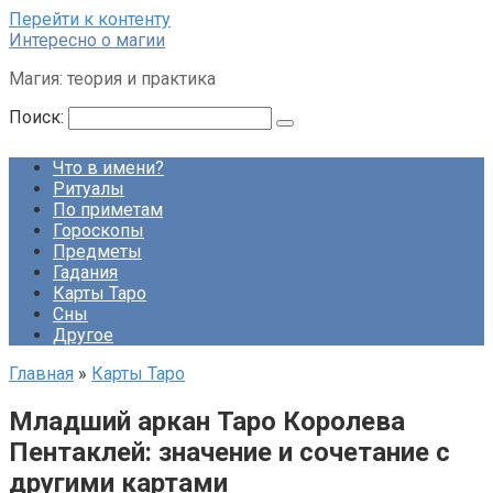
Перейти к контенту
Интересно о магии
Магия: теория и практика
Поиск:
Что в имени?
Ритуалы
По приметам
Гороскопы
Предметы
Гадания
Карты Таро
Сны
Другое
Главная
»
Карты Таро
Младший аркан Таро Королева
Пентаклей: значение и сочетание с
другими картами