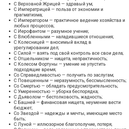
С Верховной Жрицей — здравый ум;
С Императрицей — польза от экономии и
прагматизма;
С Императором — практичное ведение хозяйства и
любых процессов;
С Иерофантом — разумное учение;
С Влюбленными — наладившиеся отношения;
С Колесницей — вносимый вклад в
урегулировании дел;
С Силой — взять под свой контроль все свои дела;
С Отшельником — нищета, непрактичность;
С Колесом Фортуны — умение не упустить
подходящие время;
Со Справедливостью — получить по заслугам;
С Повешенным — неразумность, бессмысленность;
Со Смертью — обладать предусмотрительность;
С Умеренностью — уборка беспорядка;
С Дьяволом — бестолковость, жадность;
С Башней — финансовая нищета, неумение вести
бюджет;
Со Звездой — надежды и мечты, имеющие место
быть;
С Луной — иллюзорное благополучие, потеря;