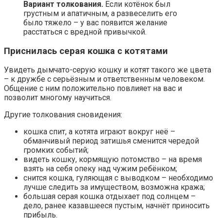
Вариант толкования.
Если котёнок был
грустным и апатичным, а развеселить его
было тяжело – у вас появится желание
расстаться с вредной привычкой.
Приснилась серая кошка с котятами
Увидеть дымчато-серую кошку и котят такого же цвета
– к дружбе с серьёзным и ответственным человеком.
Общение с ним положительно повлияет на вас и
позволит многому научиться.
Другие толкования сновидения:
кошка спит, а котята играют вокруг неё –
обманчивый период затишья сменится чередой
громких событий;
видеть кошку, кормящую потомство – на время
взять на себя опеку над чужим ребёнком;
снится кошка, гуляющая с выводком – необходимо
лучше следить за имуществом, возможна кража;
большая серая кошка отдыхает под солнцем –
дело, ранее казавшееся пустым, начнёт приносить
прибыль.