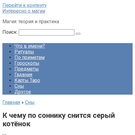
Перейти к контенту
Интересно о магии
Магия: теория и практика
Поиск:
Что в имени?
Ритуалы
По приметам
Гороскопы
Предметы
Гадания
Карты Таро
Сны
Другое
Главная
»
Сны
К чему по соннику снится серый
котёнок