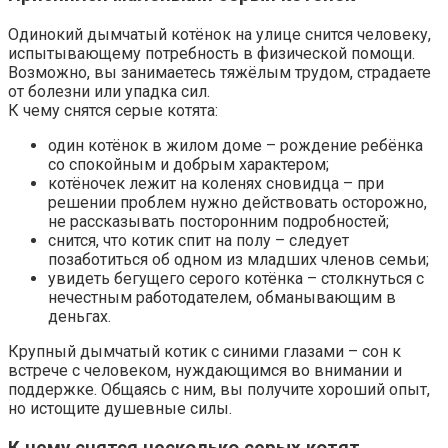
Одинокий дымчатый котёнок на улице снится человеку,
испытывающему потребность в физической помощи.
Возможно, вы занимаетесь тяжёлым трудом, страдаете
от болезни или упадка сил.
К чему снятся серые котята:
один котёнок в жилом доме – рождение ребёнка
со спокойным и добрым характером;
котёночек лежит на коленях сновидца – при
решении проблем нужно действовать осторожно,
не рассказывать посторонним подробностей;
снится, что котик спит на полу – следует
позаботиться об одном из младших членов семьи;
увидеть бегущего серого котёнка – столкнуться с
нечестным работодателем, обманывающим в
деньгах.
Крупный дымчатый котик с синими глазами – сон к
встрече с человеком, нуждающимся во внимании и
поддержке. Общаясь с ним, вы получите хороший опыт,
но истощите душевные силы.
К чему снятся несколько серых котят