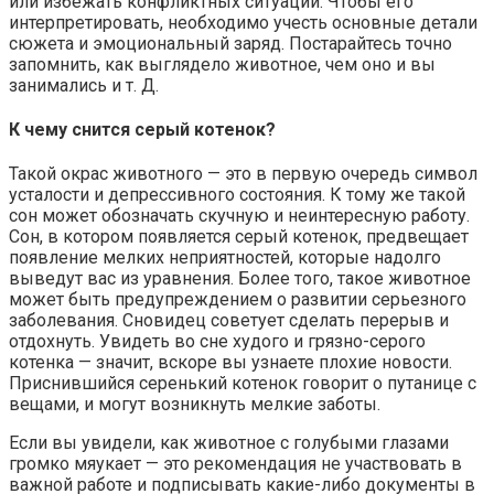
или избежать конфликтных ситуаций. Чтобы его
интерпретировать, необходимо учесть основные детали
сюжета и эмоциональный заряд. Постарайтесь точно
запомнить, как выглядело животное, чем оно и вы
занимались и т. Д.
К чему снится серый котенок?
Такой окрас животного — это в первую очередь символ
усталости и депрессивного состояния. К тому же такой
сон может обозначать скучную и неинтересную работу.
Сон, в котором появляется серый котенок, предвещает
появление мелких неприятностей, которые надолго
выведут вас из уравнения. Более того, такое животное
может быть предупреждением о развитии серьезного
заболевания. Сновидец советует сделать перерыв и
отдохнуть. Увидеть во сне худого и грязно-серого
котенка — значит, вскоре вы узнаете плохие новости.
Приснившийся серенький котенок говорит о путанице с
вещами, и могут возникнуть мелкие заботы.
Если вы увидели, как животное с голубыми глазами
громко мяукает — это рекомендация не участвовать в
важной работе и подписывать какие-либо документы в