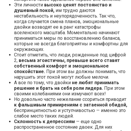
Эти личности
высоко ценят постоянство и
душевный покой,
им трудно даются
нестабильность и неупорядоченность. Так что,
когда случается смена планов, эмоциональные
двойки возводят ее в ранг катастрофы
вселенского масштаба. Моментально начинают
приниматься меры по восстановлению баланса,
которые не всегда благоприятны и комфортны для
окружающих.
Стоит отметить, что люди, рожденные под цифрой
2,
весьма эгоистичны, превыше всего ставят
собственный комфорт и эмоциональное
спокойствие.
При этом вы должны понимать, что
нарушить этот покой могут любые мелочи.
А все по тому, что двойки
не любят принимать
решение и брать на себя роли лидера.
При этом
своими колебаниями они измучают всех!
Но довольно часто нежелание ссориться приводит
к фальшивым примирениям с затаенной обидой,
беспринципностью и уступчивостью — именно это
слабое место таких людей.
Склонность к депрессиям
— еще одно
распространенное состояние двоек. Для них