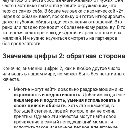
научиться отличать собственные желания от чужих. Они
часто настолько пытаются угодить окружающим, что
теряют самих себя. В браке человека с кармической «2»
нередко обманывают, поскольку он готов игнорировать
даже глубокие обиды ради сохранения отношений. Это
рано или поздно приводит к болезненному разрыву. В то
же время некоторые люди-«двойки» расстаются из-за
мелочей. Им нужно научиться смотреть на партнеров
без предвзятости.
Значение цифры 2: обратная сторона
Конечно, значение цифры 2, как и любое другое число
или вещь в нашем мире, не может быть без негативных
качеств.
Многие могут найти довольно раздражающими их
скромность и педантичность.
Добавим сюда еще
лицемерие и подлость, умения использовать в
своих целях и обижать.
Хоть это и касается, в
большей степени, людей, которые им не очень
приятны. Однако эти качества могут найти свое
проявление в самый неподходящий момент и
испортить такое идеальное первое впечатление.