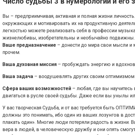
Число судьбы 3 в нумерологии и его 
Вы – предприимчивая, активная и полная жизни личност
окружающих и мотивировать их на продуктивную деятель
легкостью можете реализовать себя в профессии музыкан
жизнелюбивы, изобретательны и необычайно подвижны. 
Ваше предназначение
– донести до мира свои мысли и м
прочем.
Ваша духовная миссия
– пробуждать энергию и вдохнов
Ваша задача
– воодушевлять других своим оптимизмом и
Сфера ваших возможностей
– любая, где вы научитесь
двигаться в русле своей судьбы. Даже если вы унылы ил
У вас творческая Судьба, и от вас требуется быть ОПТИ
должны это понимать, ибо один из ваших лозунгов в дост
плакать один». Многие люди потеряли радость в жизни. В
вера в людей, в человеческую дружбу и они опять смогут