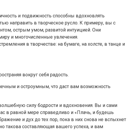
гичность и подвижность способны вдохновлять
ью направить в творческое русло. К примеру, вы с
нтом, острым умом, развитой интуицией. Они
миру и многочисленные увлечения.
емления в творчестве: на бумаге, на холсте, в танце и
остраняя вокруг себя радость.
печным и остроумным, что даст вам возможность
волшебную силу бодрости и вдохновения. Вы и сами
вас в равной мере справедливо и «Плачь, и будешь
ражение и дух до тех пор, пока в них снова не вспыхнет
 но такова составляющая вашего успеха, и вам