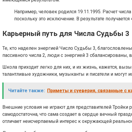
Например, человек родился 19.11.1995. Расчет числа
поскольку это исключение. В результате получается 
Карьерный путь для Числа Судьбы 3
Те, кто наделен энергией Число Судьбы 3, благословлены
пассивного числа 2, люди с энергией 3 сбалансированы, 
Школа приходит легко для них, и их жизнь, кажется, выз
талантливые художники, музыканты и писатели и могут и
Читайте также:
Приметы и суеверия, связанные с к
Внешние условия не играют для представителей Тройки ре
самодостаточна, что сама создает в сердце вечный праз
отличает неисчерпаемый интерес к окружающей реальнос