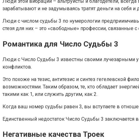
Люди этой вибрации – альтруисты и благодетели, всегда 
зарабатывают и не задумываясь тратят деньги на себя и д
Люди с числом судьбы 3 по нумерологии предприимчивы,
стезя для них – это «свободные» профессии, связанные с
Романтика для Число Судьбы 3
Люди с Число Судьбы 3 известны своими лучезарными ул
конфликтов.
Это похоже на тезис, антитезис и синтез гегелевской ф
возможностями. Таким образом, те, кто обладает энерги
такими как 1, или служить другим, как 2.
Когда ваш номер судьбы равен 3, вы вступаете в отноше
Единственный недостаток Число Судьбы 3 заключается в т
Негативные качества Троек