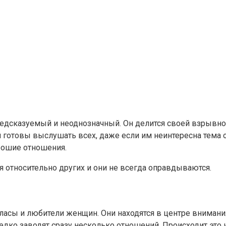
редсказуемый и неоднозначный. Он делится своей взрывно
и готовы выслушать всех, даже если им неинтересна тема
рошие отношения.
относительно других и они не всегда оправдываются.
сы и любители женщин. Они находятся в центре внимания,
едко заводят сразу несколько отношений. Происходит это