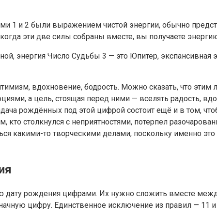
ами 1 и 2 были выражением чистой энергии, обычно предст
 когда эти две силы собраны вместе, вы получаете энерги
Луной, энергия Число Судьбы 3 — это Юпитер, экспансивная
оптимизм, вдохновение, бодрость. Можно сказать, что эти
ями, а цель, стоящая перед ними — вселять радость, вд
дача рождённых под этой цифрой состоит ещё и в том, чт
, кто столкнулся с неприятностями, потерпел разочарован
ься какими-то творческими делами, поскольку именно эт
ия
 дату рождения цифрами. Их нужно сложить вместе между
означную цифру. Единственное исключение из правил — 11 