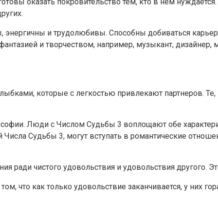
готовы оказать покровительство тем, кто в нем нуждается.
ругих.
 энергичны и трудолюбивы. Способны добиваться карьерно
 фантазией и творчеством, например, музыкант, дизайнер, 
ыбками, которые с легкостью привлекают партнеров. Те, 
илософии. Люди с Числом Судьбы 3 воплощают обе характе
ей Числа Судьбы 3, могут вступать в романтические отнош
ния ради чистого удовольствия и удовольствия другого. Э
ом, что как только удовольствие заканчивается, у них го