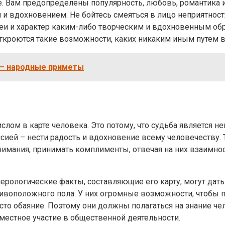
. Вам предопределены популярность, любовь, романтика и 
м и вдохновением. Не бойтесь смеяться в лицо неприятнос
еи и характер каким-либо творческим и вдохновенным образ
 откроются такие возможности, каких никаким иным путем в
 — народные приметы
лом в карте человека. Это потому, что судьба является 
иссией – нести радость и вдохновение всему человечеству
имания, принимать комплименты, отвечая на них взаимнос
рологические факты, составляющие его карту, могут дать 
ивоположного пола. У них огромные возможности, чтобы 
осто обаяние. Поэтому они должны полагаться на знание ч
вместное участие в общественной деятельности.