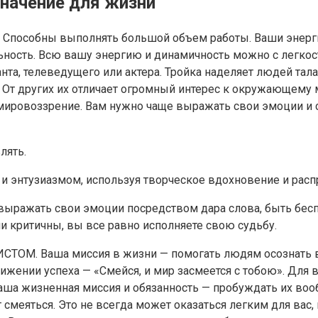
значение для жизни
ь. Способны выполнять большой объем работы. Ваши энер
ность. Всю вашу энергию и динамичность можно с легкост
та, телеведущего или актера. Тройка наделяет людей тала
От других их отличает огромный интерес к окружающему 
ировоззрение. Вам нужно чаще выражать свои эмоции и стр
лять.
 энтузиазмом, используя творческое вдохновение и распр
 выражать свои эмоции посредством дара слова, быть бес
и критичны, вы все равно исполняете свою судьбу.
МИСТОМ. Ваша миссия в жизни — помогать людям осознать 
ижении успеха — «Смейся, и мир засмеется с тобою». Для 
аша жизненная миссия и обязанность — пробуждать их вооб
 смеяться. Это не всегда может оказаться легким для вас,