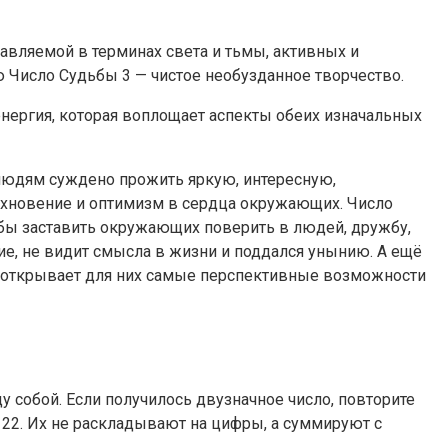
авляемой в терминах света и тьмы, активных и
ю Число Судьбы 3 — чистое необузданное творчество.
 энергия, которая воплощает аспекты обеих изначальных
м людям суждено прожить яркую, интересную,
охновение и оптимизм в сердца окружающих. Число
обы заставить окружающих поверить в людей, дружбу,
ие, не видит смысла в жизни и поддался унынию. А ещё
о открывает для них самые перспективные возможности
 собой. Если получилось двузначное число, повторите
и 22. Их не раскладывают на цифры, а суммируют с